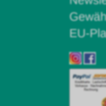
Newsle
Gewähr
EU-Pla