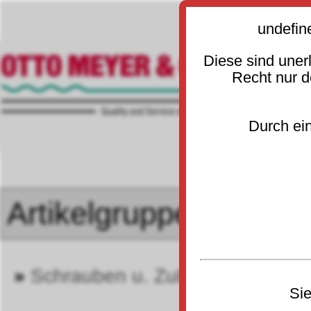
undefin
Diese sind uner
Recht nur 
Durch ein
»
Schrauben u. Zubehör DIN 705
Sie