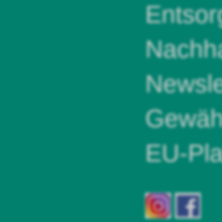
Entsor
Nachha
Newsle
Gewähr
EU-Pla