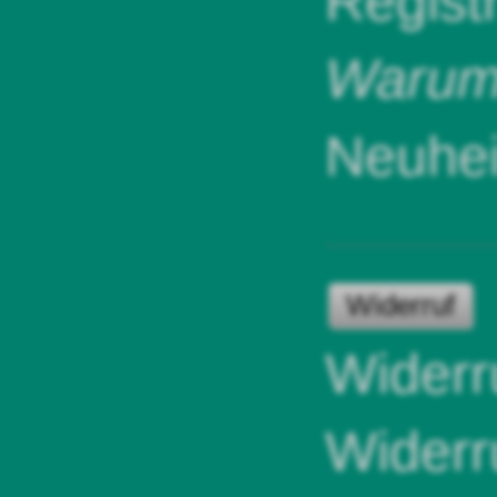
Regist
Warum 
Neuhei
Widerruf
Widerr
Widerr