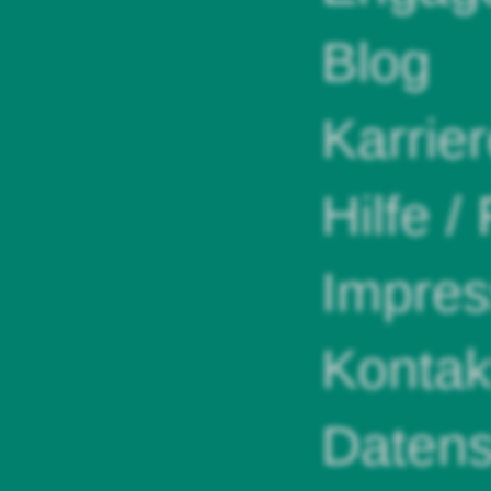
Blog
Karrie
Hilfe /
Impre
Kontak
Datens