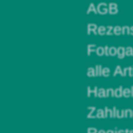
AGB
Rezens
Fotoga
alle Ar
Handel
Zahlun