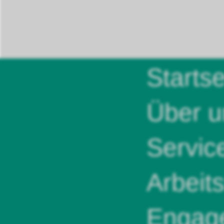
Startse
Über u
Servic
Arbeit
Engag