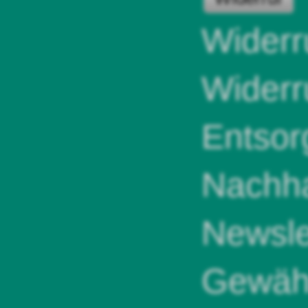
Widerr
Widerr
Entsor
Nachha
Newsle
Gewähr