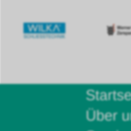
Startse
Über u