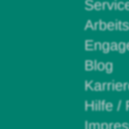
Servic
Arbeit
Engag
Blog
Karrie
Hilfe /
Impre