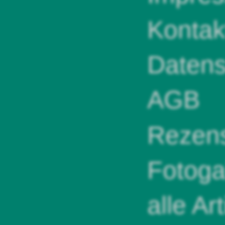
Kontak
Datens
AGB
Rezens
Fotoga
alle Ar