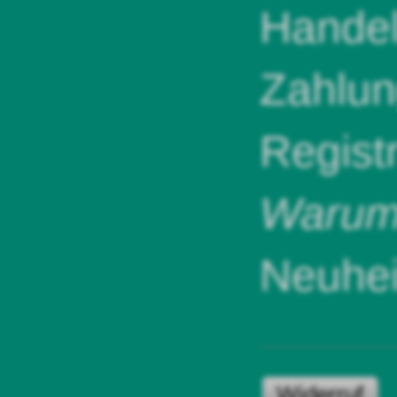
Handel
Zahlun
Regist
Warum 
Neuhei
Widerruf