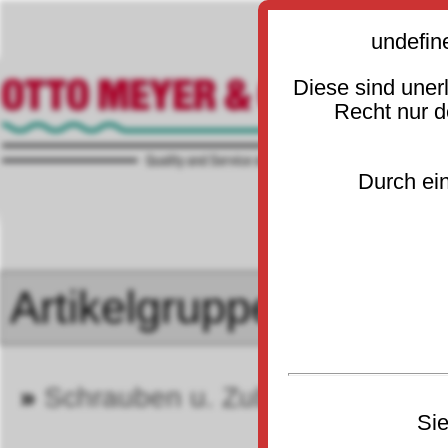
undefin
Diese sind uner
Recht nur 
Durch ein
»
Schrauben u. Zubehör DIN 705
Sie