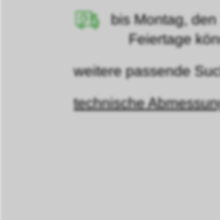
bis Montag, den
Feiertage können d
weitere passende Such
technische Abmessu