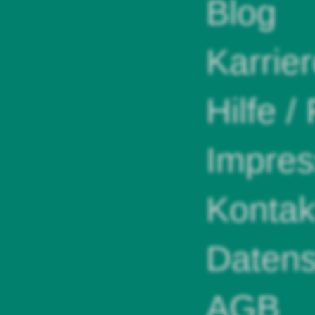
Blog
Karrie
Hilfe /
Impre
Kontak
Datens
AGB