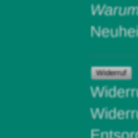
Warum 
Neuhei
Widerruf
Widerr
Widerr
Entsor