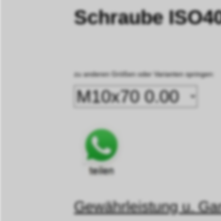
Schraube ISO40
zu anderen Größen oder Varianten springen:
Gewährleistung u. Gar