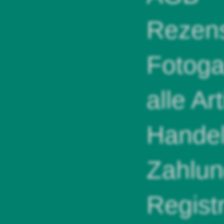
Rezens
Fotoga
alle Ar
Handel
Zahlun
Regist