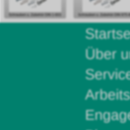
Schrauben u. Zubehör DIN 1-603
Schrauben u. Zubehör DIN 975-
Startse
Über u
Servic
Arbeit
Engag