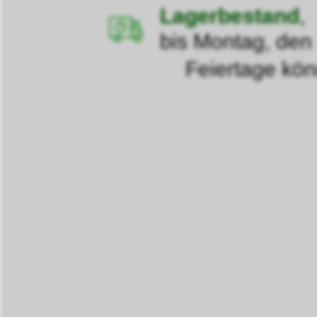
Lagerbestand
,
bis Montag, den
Feiertage können d