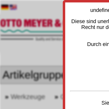
undefin
Diese sind uner
Recht nur 
Durch ein
»
Werkzeuge
»
Gewindeschnei
30
Sie