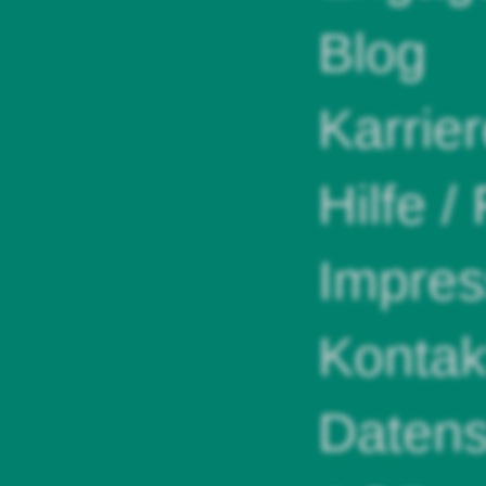
Blog
Karrie
Hilfe /
Impre
Kontak
Datens