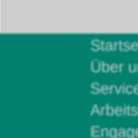
Startse
Über u
Servic
Arbeit
Engag