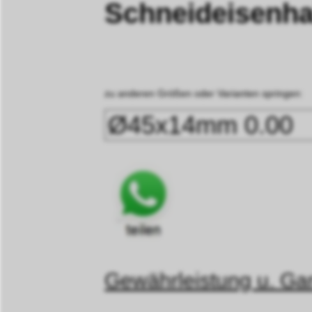
Schneideisenha
zu anderen Größen oder Varianten springen:
Gewährleistung u. Gar