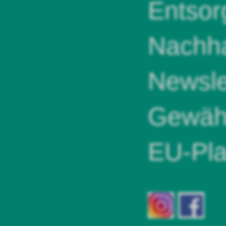
Entsor
Nachha
Newsle
Gewähr
EU-Pla