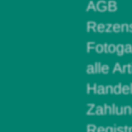
AGB
Rezens
Fotoga
alle Ar
Handel
Zahlun
Regist