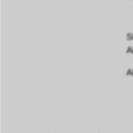
S
A
A