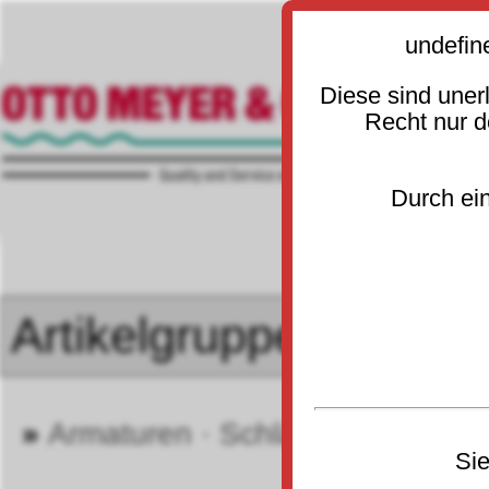
undefin
Diese sind uner
Recht nur 
Durch ein
»
Armaturen · Schläuche
»
War
25
Sie