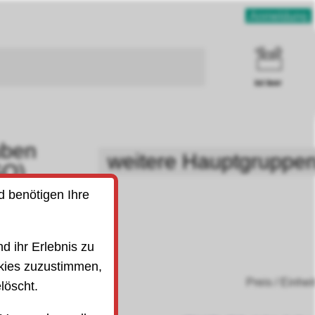
Anmeldung
ist leer
uben
weitere Hauptgruppe
SO)
d benötigen Ihre
acken
801010
d ihr Erlebnis zu
kies zuzustimmen,
Preis / Einhei
löscht.