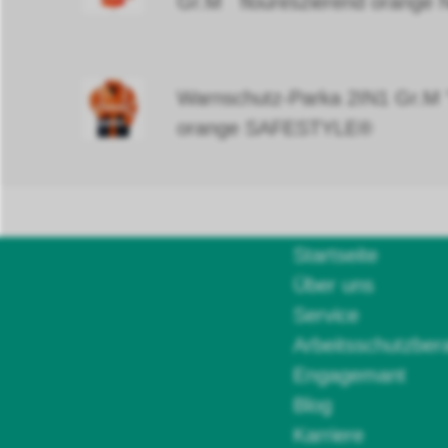
Gr.M floureszierend orange 
Warnschutz-Parka 2IN1 Gr.M
orange SAFESTYLE®
Startseite
Über uns
Service
Arbeitsschutzber
Engagemant
Blog
Karriere