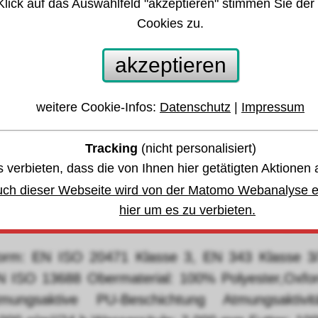
Klick auf das Auswahlfeld "akzeptieren" stimmen Sie der
arnschutz-Parka 2IN1 Gr.L "Alexander" orang
Cookies zu.
AFESTYLE®
akzeptieren
 anderen Größen oder Varianten springen:
weitere Cookie-Infos:
Datenschutz
|
Impressum
Tracking
(nicht personalisiert)
währleistung u. Garantie
 verbieten, dass die von Ihnen hier getätigten Aktionen 
uch dieser Webseite wird von der Matomo Webanalyse er
bis Donnerstag, den 13. August 2026
hier um es zu verbieten.
eiertage können die Lieferzeit verlängern
orm: EN ISO 20471 Klasse 3, EN 343 Klasse 3/
N ISO 13688 Obermaterial: 100% Polyester,Oxfor
tmungsaktive PU-Beschichtung Atmungsaktivitä