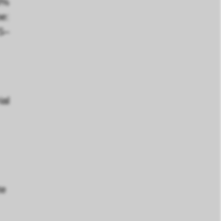
0%
e:
S–
ial
te