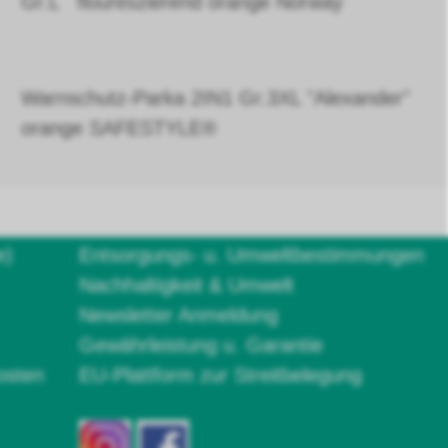
Gr.L floureszierend orange Norway
Warnschutz-Parka 2IN1 Gr.3XL "Alexander"
orange SAFESTYLE®
e)
Entsorgungs- u. Umweltbestimmungen
Nachhaltigkeit & Umwelt
Newsletter Anmeldung
Gewährleistung u. Garantie
osten
EU-Plattform zur Streitbelegung