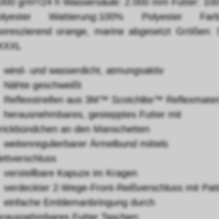
.000 g/m²/24 h Wassersäule: 2.000 mm Futter: 10
olyester Wattierung:100% Polyester Farb
luoreszierend orange, marine abgesetzt Größen: 
XXXL
wind- und wasserdicht, atmungsaktiv
Nähte geschweißt
Reflexstreifen aus 3M™ Scotchlite™ Reflexmater
herausnehmbares, gestepptes Futter mit
trickbündchen an den Manschetten
weitenregulierbarer Ärmelbund mittels
ettverschluss
verstellbare Kapuze im Kragen
verdeckter 2-Wege-Front-Reißverschluss mit Pat
einfache Emblemanbringung durch
erausnehmbares Futter Taschen: