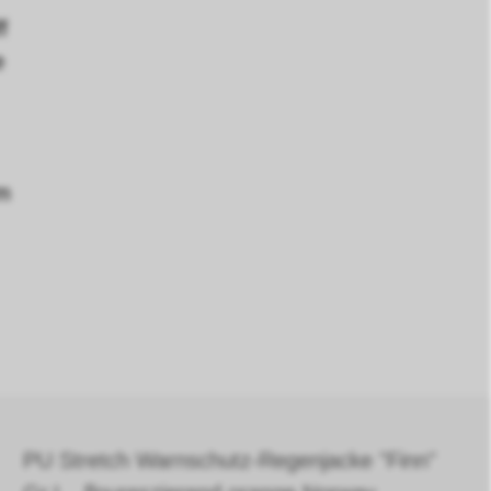
f
e
cm
PU Stretch Warnschutz-Regenjacke "Finn"