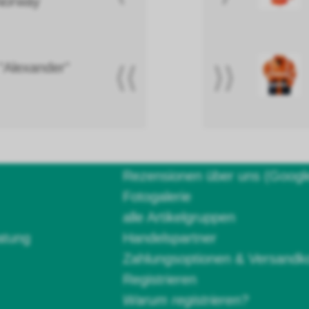
Norway
 "Alexander"
⟨⟨
⟩⟩
Rezensionen über uns (Googl
Fotogalerie
alle Artikelgruppen
atung
Handelspartner
Zahlungsoptionen & Versandk
Registrieren
Warum registrieren?