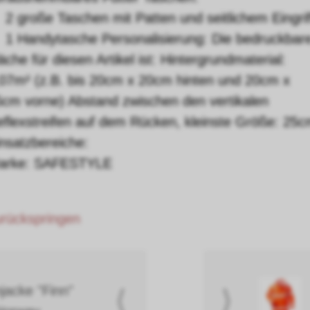
2 große Taschen mit Patten und seitlichem Eingrif
1 Handytasche Personalisierung: Die bedruckbar
äche für diesen Artikel ist: Hintergrundmaterial:
,07m² (z.B. bis 20cm x 20cm hinten und 20cm x
cm vorne) Abstand zwischen den vertikalen
flexstreifen auf dem Rücken, kleinste Größe: 25
nsatzbereiche:
arke: SAFESTYLE
zurückspringen
acke "Finn"
⟨
⟩