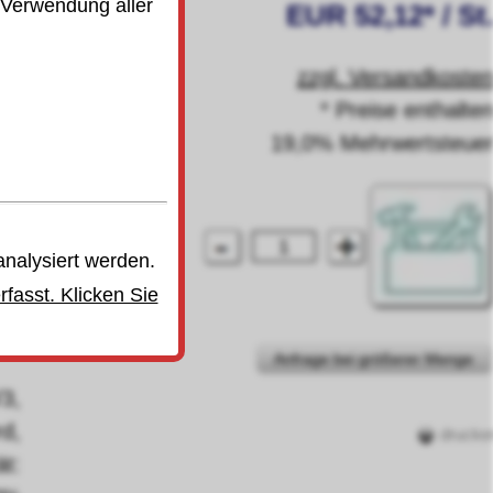
 Verwendung aller
EUR 52,12* / St
e
zzgl. Versandkoste
* Preise enthalte
19,0% Mehrwertsteue
analysiert werden.
fasst. Klicken Sie
Anfrage bei größerer Menge
3,
d,
drucke
t: