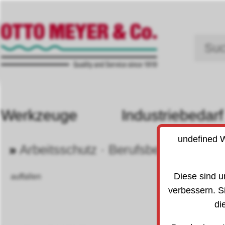
Werkzeuge
Industriebedarf
undefined W
»
Arbeitsschutz · Berufsbekleidung
80
Diese sind u
auffallen
verbessern. S
di