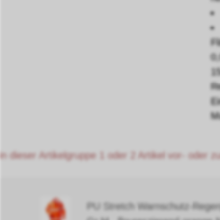
Fl
0
15
Re
Ei
M
in dieser Artikelgruppe 1 oder 2 Artikel vor- oder 
PU Stretch Warnschutz-Regenj