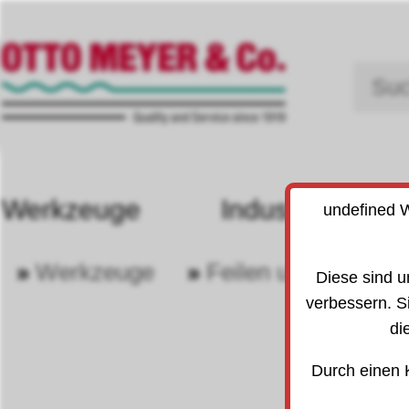
Werkzeuge
Industriebedarf
undefined W
»
Werkzeuge
»
Feilen u. Hefte
30
3060
Diese sind u
verbessern. S
di
Durch einen 