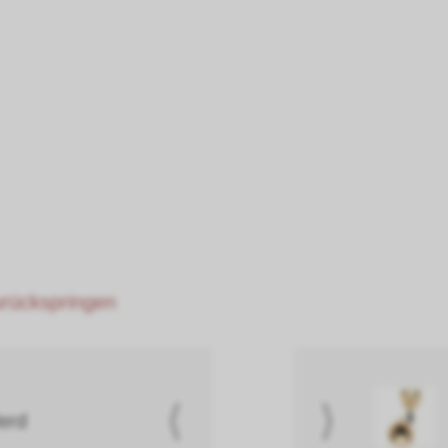
zurückspringen
⟨
⟩
erd