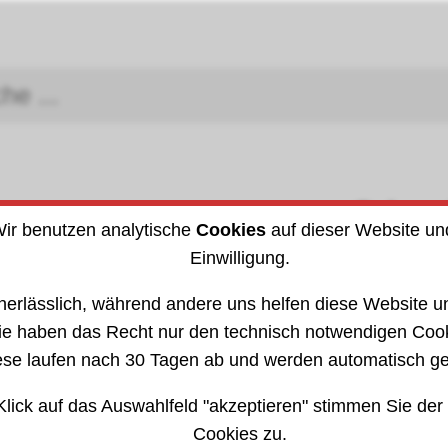
Schra
Arbeitsschutz
ir benutzen analytische
Cookies
auf dieser Website un
DIN (I
Einwilligung.
»
verschiedene Feilen
306015
nerlässlich, während andere uns helfen diese Website un
ie haben das Recht nur den technisch notwendigen Coo
ese laufen nach 30 Tagen ab und werden automatisch ge
Klick auf das Auswahlfeld "akzeptieren" stimmen Sie der
Cookies zu.