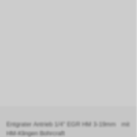
Entgrater Antrieb 1/4" EGR HM 3-19mm mit
HM-Klingen Bohrcraft