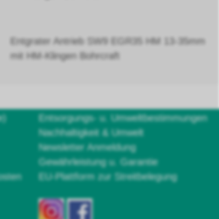
Entgrater Antrieb SW9 EGR35 HM 13-35mm
mit HM-Klingen Bohrcraft
e)
Entsorgungs- u. Umweltbestimmungen
Nachhaltigkeit & Umwelt
Newsletter Anmeldung
Gewährleistung u. Garantie
osten
EU-Plattform zur Streitbelegung