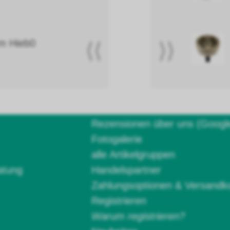
m Hieb0
⟨⟨
⟩⟩
Rezensionen über uns (Googl
Fotogalerie
alle Artikelgruppen
atung
Handelspartner
Zahlungsoptionen & Versandk
Registrieren
Warum registrieren?