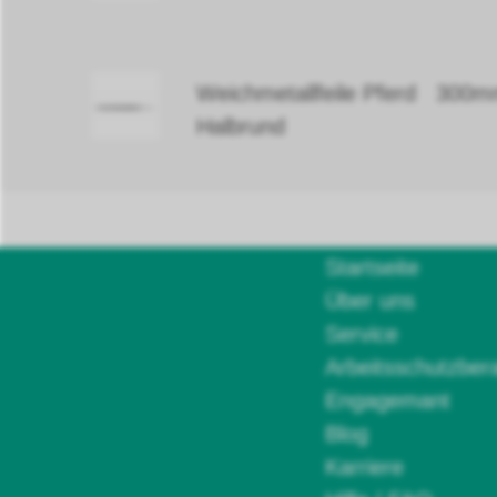
Weichmetallfeile Pferd 300m
Halbrund
Startseite
Über uns
Service
Arbeitsschutzber
Engagemant
Blog
Karriere