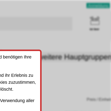
Anmeldung
ist leer
uben
weitere Hauptgruppe
d benötigen Ihre
SO)
d ihr Erlebnis zu
kies zuzustimmen,
löscht.
Preis / Einhei
 Verwendung aller