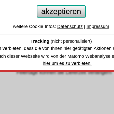
eilensatz 5tlg. 200mm Hieb2 FORTIS
akzeptieren
weitere Cookie-Infos:
Datenschutz
|
Impressum
 anderen Größen oder Varianten springen:
Tracking
(nicht personalisiert)
währleistung u. Garantie
 verbieten, dass die von Ihnen hier getätigten Aktionen 
uch dieser Webseite wird von der Matomo Webanalyse er
bis Donnerstag, den 13. August 2026
hier um es zu verbieten.
eiertage können die Lieferzeit verlängern