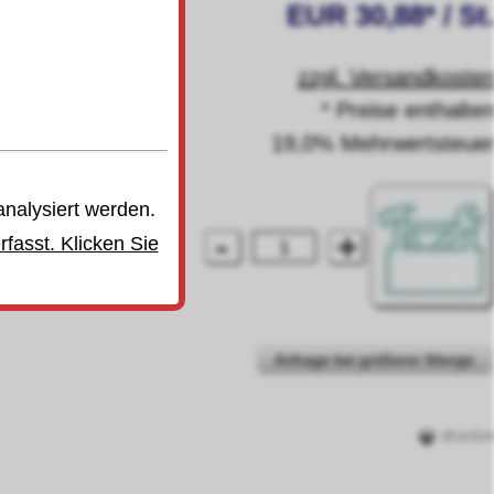
EUR 30,88* / St
zzgl. Versandkoste
* Preise enthalte
19,0% Mehrwertsteue
analysiert werden.
fasst. Klicken Sie
Anfrage bei größerer Menge
drucke