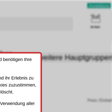
Anmeldung
ist leer
uben
weitere Hauptgruppe
d benötigen Ihre
SO)
d ihr Erlebnis zu
kies zuzustimmen,
löscht.
Preis / Einhei
 Verwendung aller