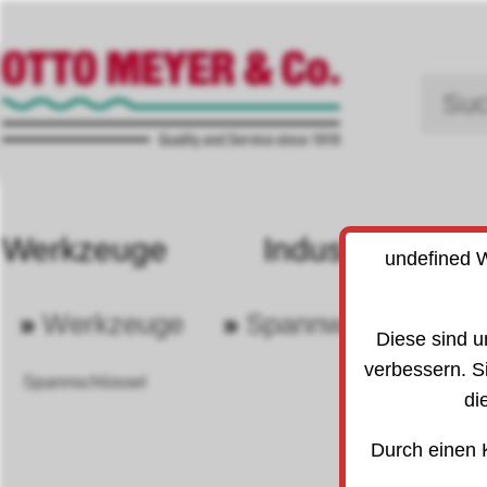
Werkzeuge
Industriebedarf
undefined W
»
Werkzeuge
»
Spannwerkzeuge
30
30
Diese sind u
verbessern. S
Spannschlüssel
di
Durch einen 