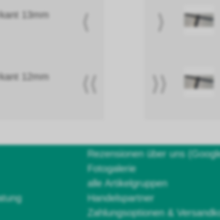
ierkant 13mm
⟨
⟩
ierkant 12mm
⟨⟨
⟩⟩
Rezensionen über uns (Googl
Fotogalerie
alle Artikelgruppen
atung
Handelspartner
Zahlungsoptionen & Versandk