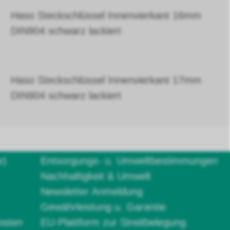
Haso Steckschlüssel Innenvierkant 16mm
DIN904 schwarz lackiert
Haso Steckschlüssel Innenvierkant 17mm
DIN904 schwarz lackiert
e)
Entsorgungs- u. Umweltbestimmungen
Nachhaltigkeit & Umwelt
Newsletter Anmeldung
Gewährleistung u. Garantie
osten
EU-Plattform zur Streitbelegung