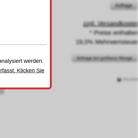
Anfrage
04
zzgl. Versandkoste
* Preise enthalte
19,0% Mehrwertsteue
Anfrage bei größerer Menge
analysiert werden.
fasst. Klicken Sie
drucke