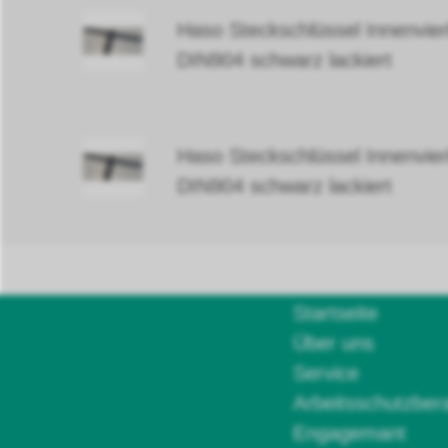
Haso Steckschlüssel Innenv
DIN904 schwarz lackiert
Haso Steckschlüssel Innenv
DIN904 schwarz lackiert
Startseite
Über uns
Service
Arbeitsschutzber
Engagemant