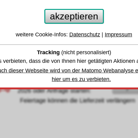
aso Steckschlüssel Innenvierkant 14mm DIN9
akzeptieren
chwarz lackiert
weitere Cookie-Infos:
Datenschutz
|
Impressum
 anderen Größen oder Varianten springen:
Tracking
(nicht personalisiert)
 verbieten, dass die von Ihnen hier getätigten Aktionen 
währleistung u. Garantie
uch dieser Webseite wird von der Matomo Webanalyse er
hier um es zu verbieten.
bis Mittwoch, den 19. August
Lieferzeit
?
2026 oder Anfrage starten:
eiertage können die Lieferzeit verlängern