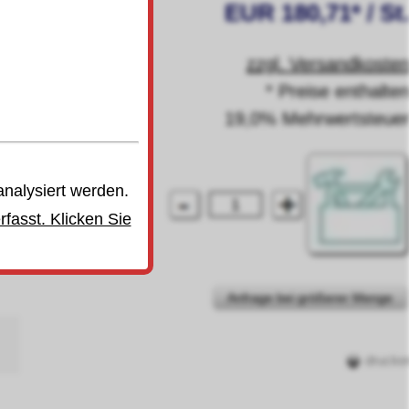
EUR 180,71* / St
zzgl. Versandkoste
* Preise enthalte
19,0% Mehrwertsteue
analysiert werden.
fasst. Klicken Sie
Anfrage bei größerer Menge
drucke