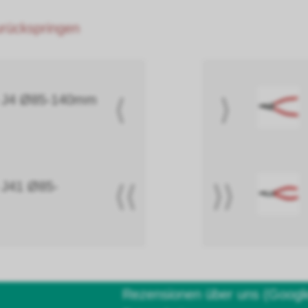
zurückspringen
e J4 Ø85-140mm
⟨
⟩
 J41 Ø85-
⟨⟨
⟩⟩
Rezensionen über uns (Googl