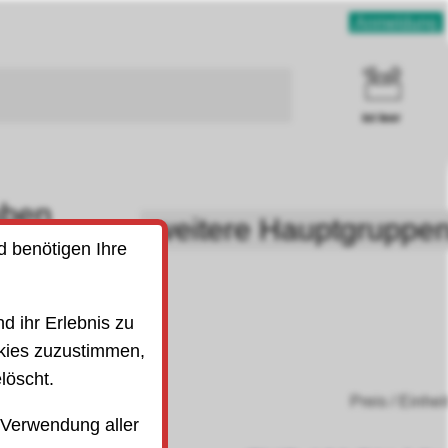
Anmeldung
ist leer
uben
weitere Hauptgruppe
SO)
d benötigen Ihre
d ihr Erlebnis zu
kies zuzustimmen,
löscht.
Preis / Einhei
 Verwendung aller