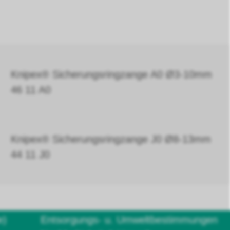
Knipex® Sicherungsringzange A0 Ø3-10mm
46 11 A0
Knipex® Sicherungsringzange J0 Ø8-13mm
44 11 J0
e)
Entsorgungs- u. Umweltbestimmungen