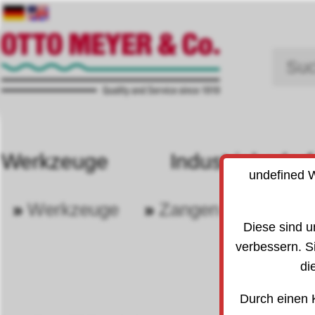
Werkzeuge
Industriebedarf
undefined W
»
Werkzeuge
»
Zangen
»
Sich
30
3010
Diese sind u
verbessern. S
di
Durch einen 