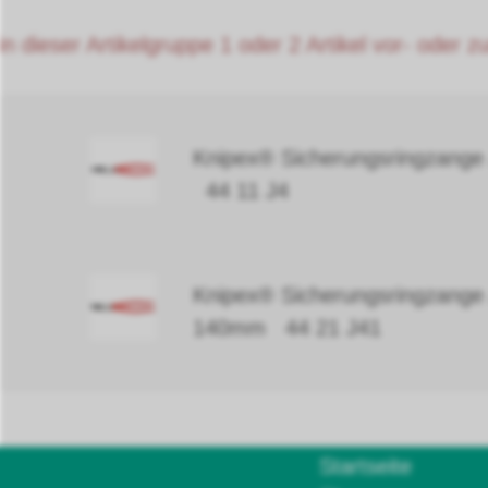
in dieser Artikelgruppe 1 oder 2 Artikel vor- oder 
Knipex® Sicherungsringzang
44 11 J4
Knipex® Sicherungsringzange
140mm 44 21 J41
Startseite