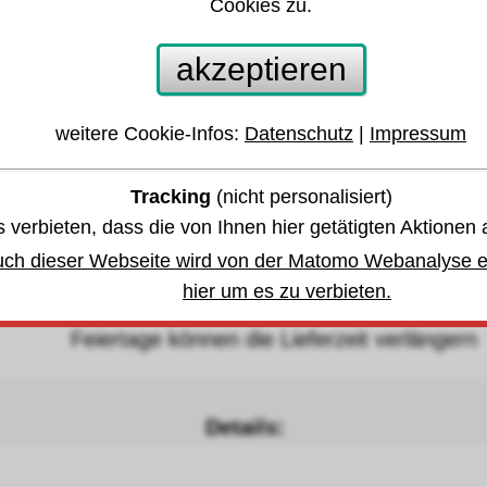
Cookies zu.
nipex® Sicherungsringzange J5 Ø122-300mm
4 10 J5
akzeptieren
weitere Cookie-Infos:
Datenschutz
|
Impressum
 anderen Größen oder Varianten springen:
Tracking
(nicht personalisiert)
 verbieten, dass die von Ihnen hier getätigten Aktionen 
währleistung u. Garantie
uch dieser Webseite wird von der Matomo Webanalyse er
hier um es zu verbieten.
bis Donnerstag, den 13. August 2026
eiertage können die Lieferzeit verlängern
Details: