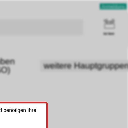
Anmeldung
ist leer
uben
weitere Hauptgruppe
SO)
d benötigen Ihre