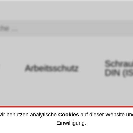
Schra
Arbeitsschutz
DIN (I
ir benutzen analytische
Cookies
auf dieser Website un
Einwilligung.
eggersen
2610