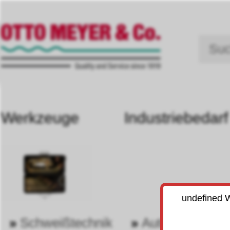
Werkzeuge
Industriebedarf
undefined W
»
Schweißtechnik
»
Autogen v. Gr
26