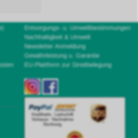
e)
Entsorgungs- u. Umweltbestimmungen
Nachhaltigkeit & Umwelt
Newsletter Anmeldung
Gewährleistung u. Garantie
osten
EU-Plattform zur Streitbelegung