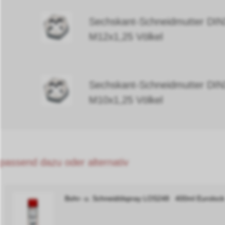
Sechskant-Schneidmutter DI
M12x1,25 Völkel
Sechskant-Schneidmutter DI
M10x1,25 Völkel
passend dazu oder alternativ
Bohr- u. Schneidölspray LOS248 400ml Euroloc