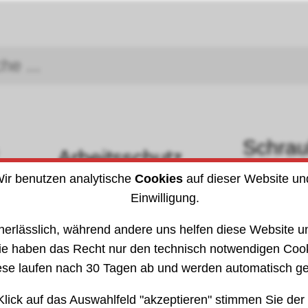
Schra
Arbeitsschutz
DIN (I
ir benutzen analytische
Cookies
auf dieser Website un
Einwilligung.
rkzeuge
»
Schneidmuttern HSS
3020
3020
nerlässlich, während andere uns helfen diese Website un
ie haben das Recht nur den technisch notwendigen Coo
ese laufen nach 30 Tagen ab und werden automatisch ge
Klick auf das Auswahlfeld "akzeptieren" stimmen Sie der