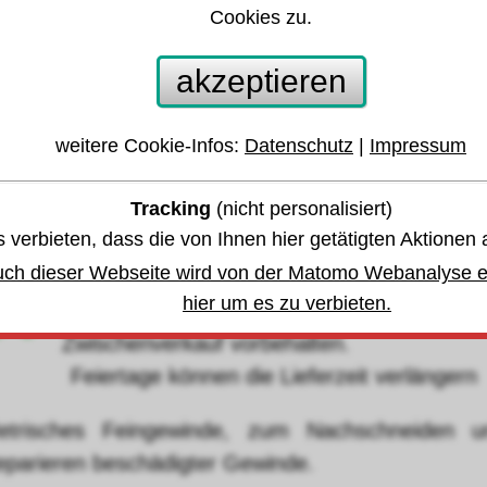
Cookies zu.
echskant-Schneidmutter DIN382 HSS fein
12x1,5 Völkel
akzeptieren
weitere Cookie-Infos:
Datenschutz
|
Impressum
 anderen Größen oder Varianten springen:
Tracking
(nicht personalisiert)
währleistung u. Garantie
 verbieten, dass die von Ihnen hier getätigten Aktionen 
uch dieser Webseite wird von der Matomo Webanalyse er
Lagerbestand
,
hier um es zu verbieten.
bis Montag, den 10. August 2026 -
Zwischenverkauf vorbehalten.
eiertage können die Lieferzeit verlängern
etrisches Feingewinde, zum Nachschneiden u
eparieren beschädigter Gewinde.