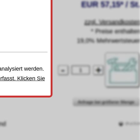
EUR 57,15* / St
zzgl. Versandkoste
* Preise enthalte
19,0% Mehrwertsteue
analysiert werden.
fasst. Klicken Sie
Anfrage bei größerer Menge
nd
drucke