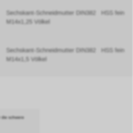
Sechskant-Schneidmutter DIN382 HSS fein
M14x1,25 Völkel
Sechskant-Schneidmutter DIN382 HSS fein
M14x1,5 Völkel
r die schwere