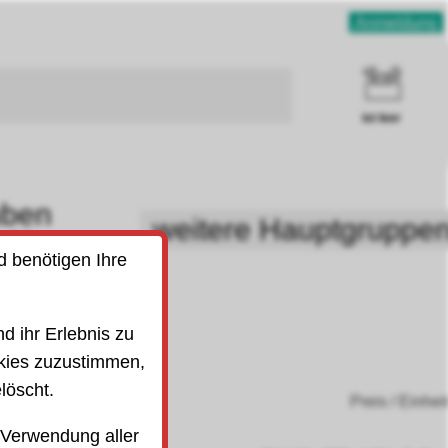
Anmeldung
ist leer
uben
weitere Hauptgruppe
SO)
d benötigen Ihre
13
d ihr Erlebnis zu
kies zuzustimmen,
löscht.
Preis / Einhei
 Verwendung aller