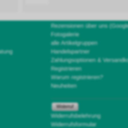
Rezensionen über uns (Googl
Fotogalerie
alle Artikelgruppen
atung
Handelspartner
Zahlungsoptionen & Versandk
Registrieren
Warum registrieren?
Neuheiten
Widerruf
Widerrufsbelehrung
Widerrufsformular