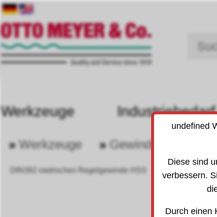
Werkzeuge
Industriebedarf
undefined W
»
Werkzeuge
»
Gewindeschneidwe
30
Diese sind u
DIN382 metrisches Regelgewinde HSS
verbessern. S
di
Durch einen 