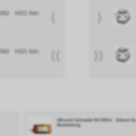
N382 HSS fein
⟨
⟩
N382 HSS fein
⟨⟨
⟩⟩
k
Allround Schneidöl 94 500ml Jokisch fü
Bearbeitung