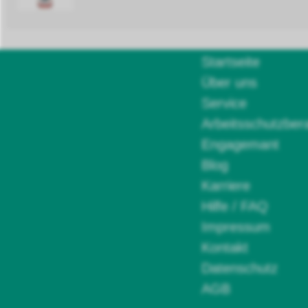
Startseite
Über uns
Service
Arbeitsschutzber
Engagemant
Blog
Karriere
Hilfe / FAQ
Impressum
Kontakt
Datenschutz
AGB