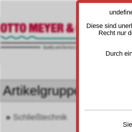
undefin
Diese sind uner
Recht nur 
Durch ein
»
Schließtechnik
»
Schließzylin
76
Sie