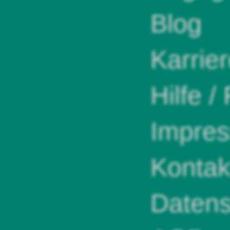
Blog
Karrie
Hilfe /
Impre
Kontak
Datens