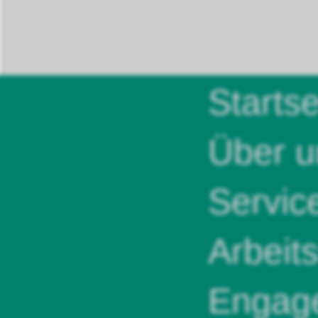
Startse
Über u
Servic
Arbeit
Engag