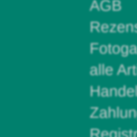
AGB
Rezens
Fotoga
alle Ar
Handel
Zahlun
Regist