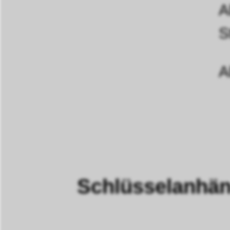
A
S
A
Schlüsselanhän