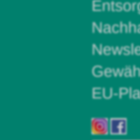
Entsor
Nachha
Newsle
Gewähr
EU-Pla