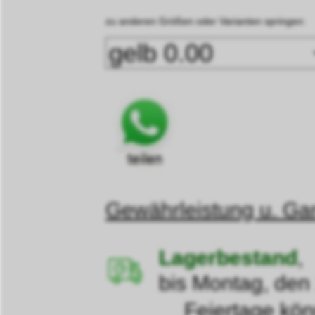
zu anderen Größen oder Varianten springen:
Gewährleistung u. Gar
Lagerbestand
,
bis Montag, den
Feiertage können d