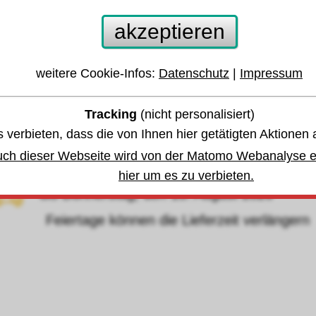
chlosserhammer DIN1041 1000g Hickory
akzeptieren
ORTIS
weitere Cookie-Infos:
Datenschutz
|
Impressum
 anderen Größen oder Varianten springen:
Tracking
(nicht personalisiert)
 verbieten, dass die von Ihnen hier getätigten Aktionen 
währleistung u. Garantie
uch dieser Webseite wird von der Matomo Webanalyse er
hier um es zu verbieten.
bis Donnerstag, den 13. August 2026
eiertage können die Lieferzeit verlängern