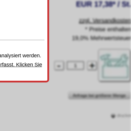
EUR 17,38* / St
zzgl. Versandkoste
* Preise enthalte
19,0% Mehrwertsteue
analysiert werden.
fasst. Klicken Sie
Anfrage bei größerer Menge
drucke