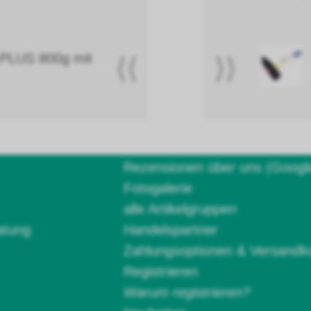
PLUS 800g mit
⟨⟨
⟩⟩
Rezensionen über uns (Googl
Fotogalerie
alle Artikelgruppen
atung
Handelspartner
Zahlungsoptionen & Versandk
Registrieren
Warum registrieren?