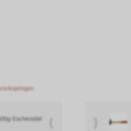
zurückspringen
0g Eschenstiel
⟨
⟩