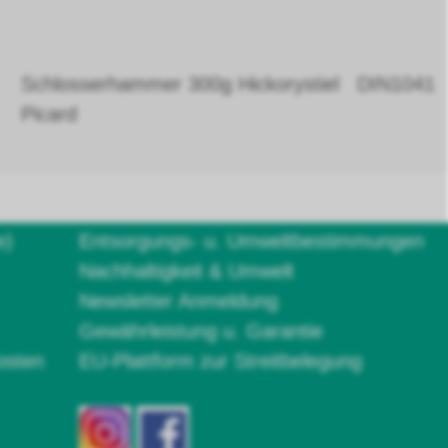
Schlosserhammer 300g Hickorystiel DIN1041
Picard
e)
Entsorgungs- u. Umweltbestimmungen
Nachhaltigkeit & Umwelt
Newsletter Anmeldung
Gewährleistung u. Garantie
osten
EU-Plattform zur Streitbelegung