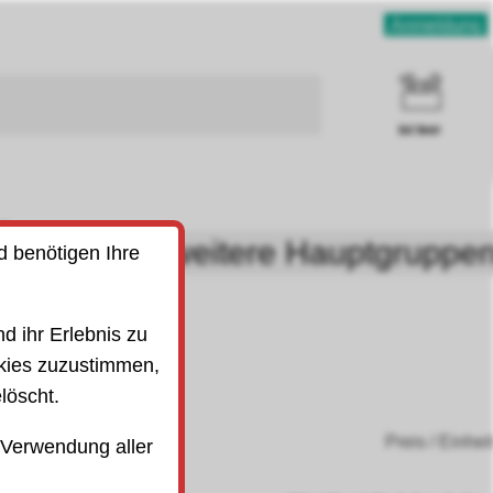
Anmeldung
ist leer
uben
weitere Hauptgruppe
d benötigen Ihre
SO)
d ihr Erlebnis zu
kies zuzustimmen,
löscht.
Preis / Einhei
 Verwendung aller