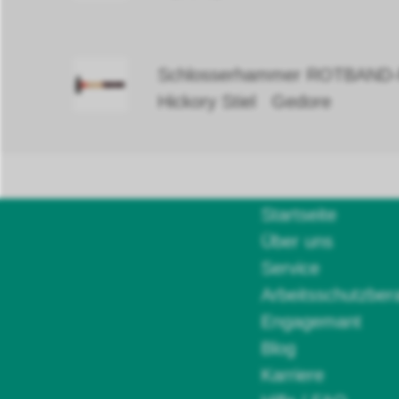
Schlosserhammer ROTBAND-
Hickory Stiel Gedore
Startseite
Über uns
Service
Arbeitsschutzber
Engagemant
Blog
Karriere