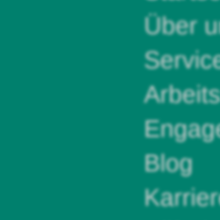
Über u
Servic
Arbeit
Engag
Blog
Karrie