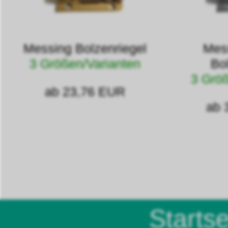
Messing Bolzenriegel
Mes
3 Größen/Varianten
Bo
3 Größ
ab 23,76 EUR
ab 
Startse