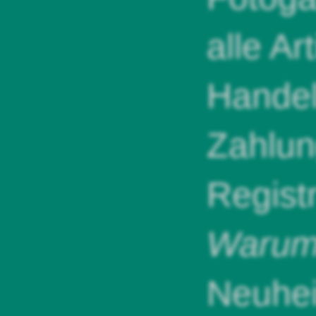
alle Ar
Handel
Zahlun
Regist
Warum 
Neuhei