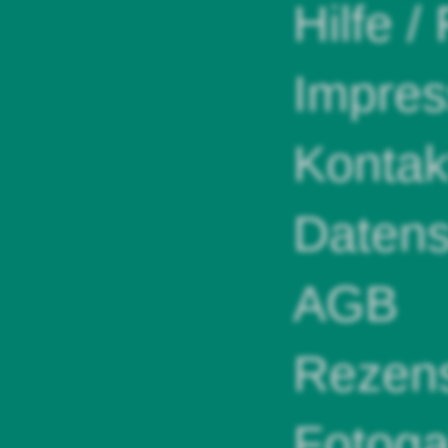
Hilfe /
Impre
Kontak
Datens
AGB
Rezens
Fotoga