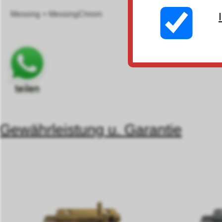
Messing + MessingChrom
Gewährleistung u. Garantie