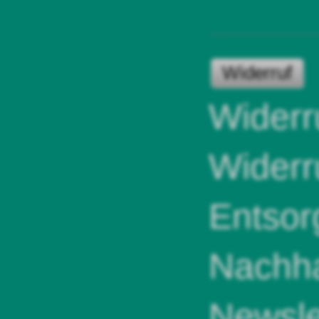
Widerruf
Widerr
Widerr
Entsor
Nachha
Newsle