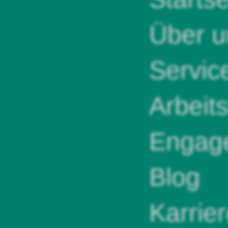
Über u
Servic
Arbeit
Engag
Blog
Karrie