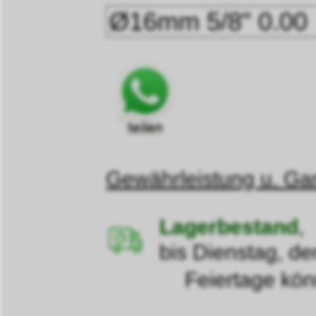
Gewährleistung u. Gar
Lagerbestand
,
bis Dienstag, de
Feiertage können d