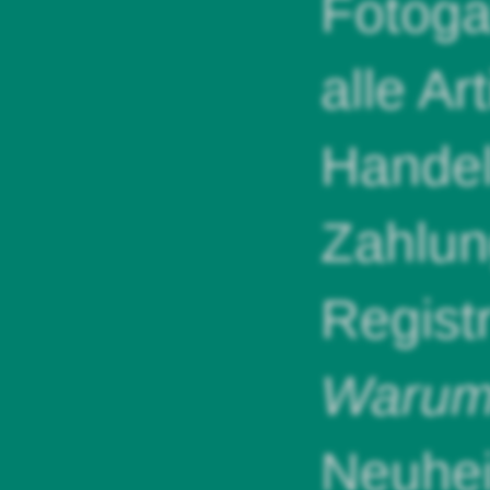
Fotoga
alle Ar
Handel
Zahlun
Regist
Warum 
Neuhei