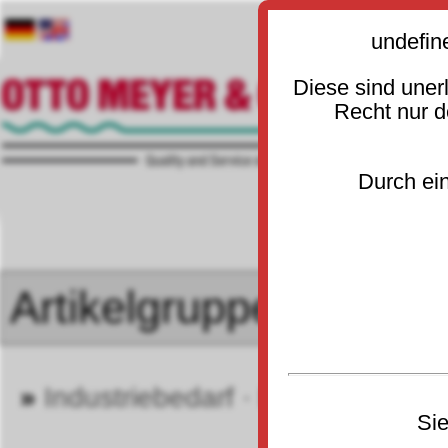
undefin
Diese sind uner
Recht nur 
Durch ein
»
Industriebedarf · Betrieb
»
He
20
Sie