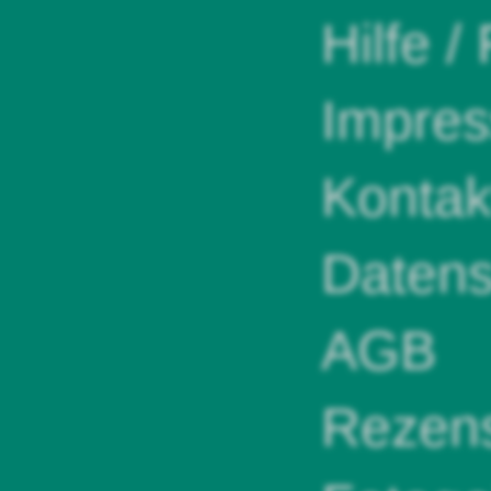
Hilfe /
Impre
Kontak
Datens
AGB
Rezens