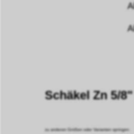
A
A
Schäkel Zn 5/
zu anderen Größen oder Varianten springen: