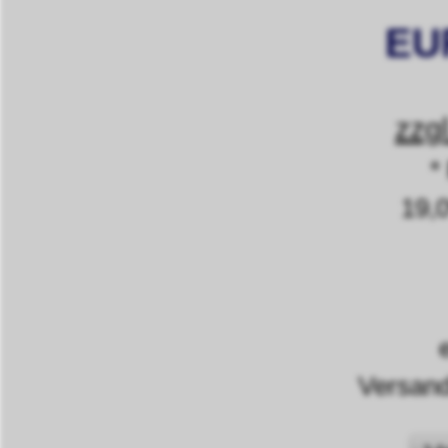
EUR
zzg
*
19,
Versand