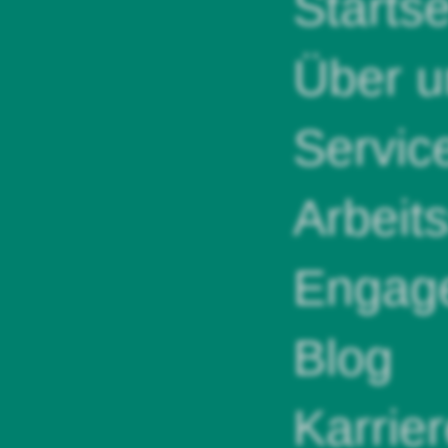
Startse
Über u
Servic
Arbeit
Engag
Blog
Karrie