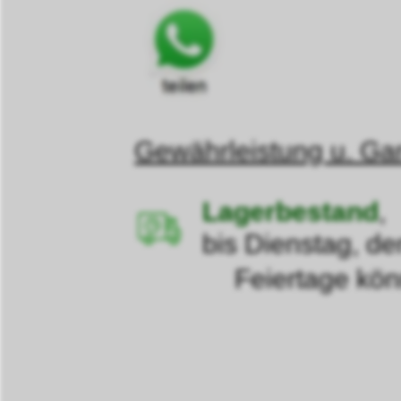
Gewährleistung u. Gar
Lagerbestand
,
bis Dienstag, de
Feiertage können d