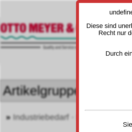
undefin
Diese sind uner
Recht nur 
Durch ein
»
Industriebedarf · Betrieb
»
Sa
20
Sie