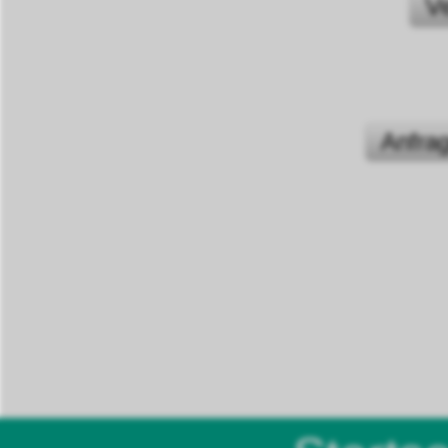
V
Anfra