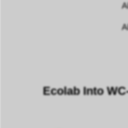
A
A
Ecolab Into WC