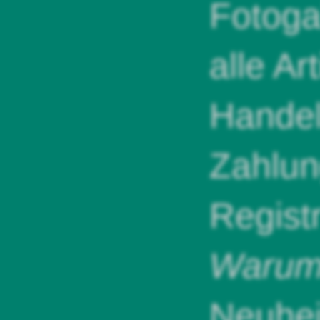
Fotoga
alle Ar
Handel
Zahlun
Regist
Warum 
Neuhei