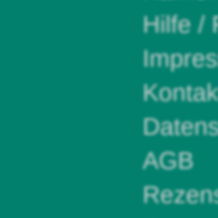
Hilfe /
Impre
Kontak
Datens
AGB
Rezens