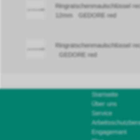
Ringratschenmaulschlüssel rec
12mm GEDORE red
Ringratschenmaulschlüssel re
GEDORE red
Startseite
Über uns
Service
Arbeitsschutzber
Engagemant