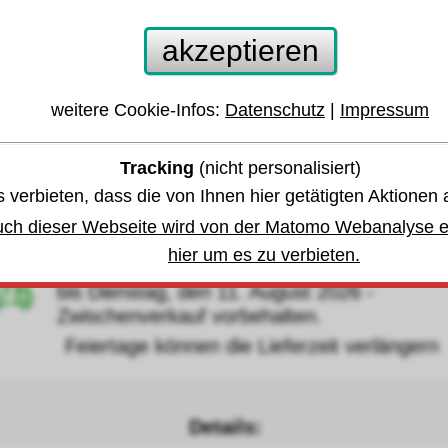
ingratschenmaulschlüssel rechts+links 13mm
akzeptieren
EDORE red
weitere Cookie-Infos:
Datenschutz
|
Impressum
 anderen Größen oder Varianten springen:
Tracking
(nicht personalisiert)
 verbieten, dass die von Ihnen hier getätigten Aktionen 
währleistung u. Garantie
uch dieser Webseite wird von der Matomo Webanalyse er
hier um es zu verbieten.
Lagerbestand
,
bis Dienstag, den 11. August 2026 -
Zwischenverkauf vorbehalten.
eiertage können die Lieferzeit verlängern
Details: