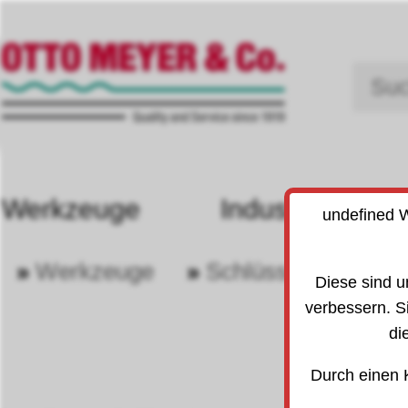
Werkzeuge
Industriebedarf
undefined W
»
Werkzeuge
»
Schlüsselwerkzeug
30
Diese sind u
verbessern. S
di
Durch einen 