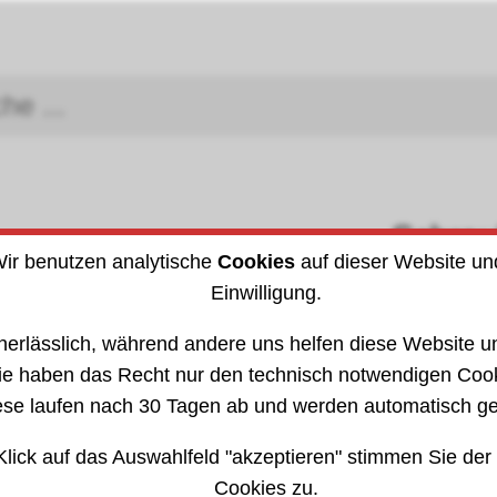
Schra
Arbeitsschutz
ir benutzen analytische
Cookies
auf dieser Website un
DIN (I
Einwilligung.
e
»
Ratschenschlüssel
3021
302124
nerlässlich, während andere uns helfen diese Website un
ie haben das Recht nur den technisch notwendigen Coo
ese laufen nach 30 Tagen ab und werden automatisch ge
Klick auf das Auswahlfeld "akzeptieren" stimmen Sie der
Cookies zu.