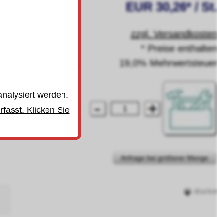
EUR 30,26* / St
zzgl. Versandkoste
* Preise enthalte
19,0% Mehrwertsteue
analysiert werden.
fasst. Klicken Sie
Anfrage bei größerer Menge
drucke