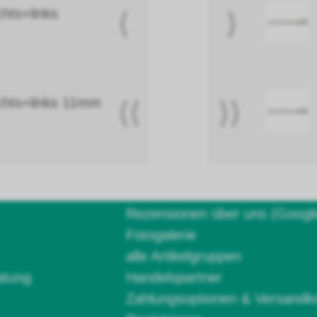
hts+links
⟨
⟩
chts+links 11mm
⟨⟨
⟩⟩
Rezensionen über uns (Googl
Fotogalerie
alle Artikelgruppen
atung
Handelspartner
Zahlungsoptionen & Versandk