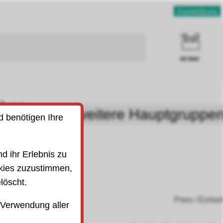
Anmeldung
ist leer
uben
weitere Hauptgruppe
d benötigen Ihre
SO)
d ihr Erlebnis zu
kies zuzustimmen,
löscht.
Preis / Einhei
 Verwendung aller