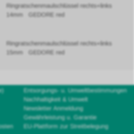
Ringratschenmaulschlüssel rechts+links
14mm GEDORE red
Ringratschenmaulschlüssel rechts+links
15mm GEDORE red
e)
Entsorgungs- u. Umweltbestimmungen
Nachhaltigkeit & Umwelt
Newsletter Anmeldung
Gewährleistung u. Garantie
osten
EU-Plattform zur Streitbelegung