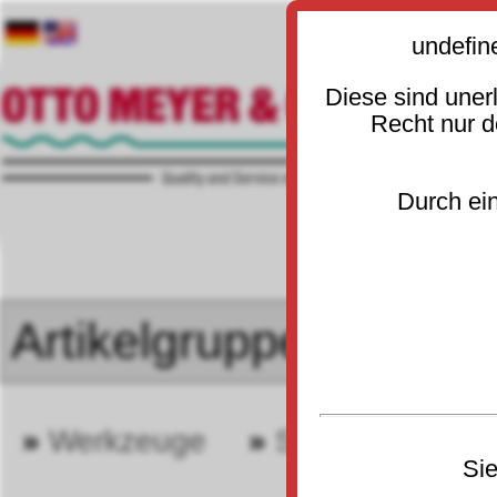
undefin
Diese sind uner
Recht nur 
Durch ein
»
Werkzeuge
»
Stecknüsse u. 
30
Sie