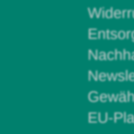
Widerr
Entsor
Nachha
Newsle
Gewähr
EU-Pla