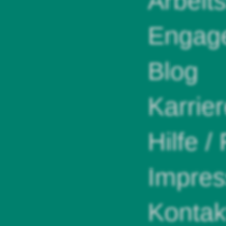
Arbeit
Engag
Blog
Karrie
Hilfe /
Impre
Kontak