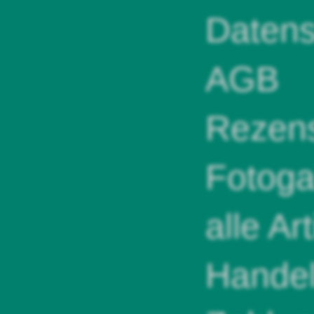
Datens
AGB
Rezens
Fotoga
alle Ar
Handel