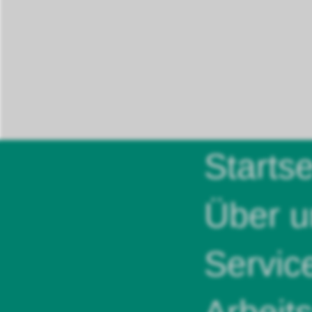
Startse
Über u
Servic