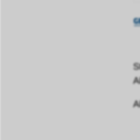
S
A
A