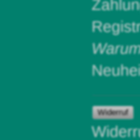
Zahlun
Regist
Warum 
Neuhei
Widerruf
Widerr