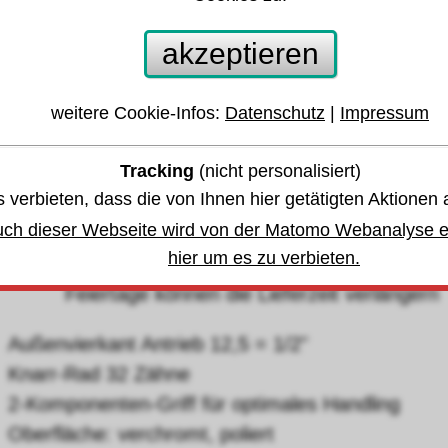
mschaltknarre 1/2" 916SP Hazet®
akzeptieren
 anderen Größen oder Varianten springen:
weitere Cookie-Infos:
Datenschutz
|
Impressum
Tracking
(nicht personalisiert)
währleistung u. Garantie
 verbieten, dass die von Ihnen hier getätigten Aktionen 
uch dieser Webseite wird von der Matomo Webanalyse er
Lagerbestand
,
hier um es zu verbieten.
bis Montag, den 10. August 2026 - Zwische
eiertage können die Lieferzeit verlängern
Außenvierkant Antrieb 12,5 = 1/2"
Knarr-Rad 32 Zähne
2-Komponenten-Griff für optimales Handling
Oberfläche: verchromt, poliert