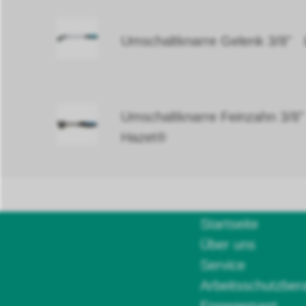
Umschaltknarre Gelenk 3/8"
Umschaltknarre Feinzahn 3/8
Hazet®
Startseite
Über uns
Service
Arbeitsschutzber