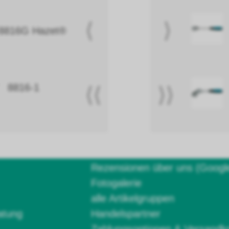
⟨
⟩
 8816G Hazet®
" 8816-1
⟨⟨
⟩⟩
Rezensionen über uns (Googl
Fotogalerie
alle Artikelgruppen
atung
Handelspartner