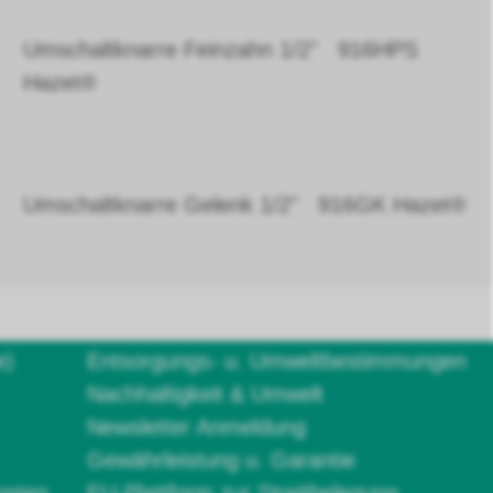
Umschaltknarre Feinzahn 1/2" 916HPS
Hazet®
Umschaltknarre Gelenk 1/2" 916GK Hazet®
e)
Entsorgungs- u. Umweltbestimmungen
Nachhaltigkeit & Umwelt
Newsletter Anmeldung
Gewährleistung u. Garantie