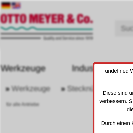
Werkzeuge
Industriebedarf
undefined W
»
Werkzeuge
»
Stecknüsse u. Knar
30
Diese sind u
verbessern. S
für alle Antriebe
di
Durch einen 