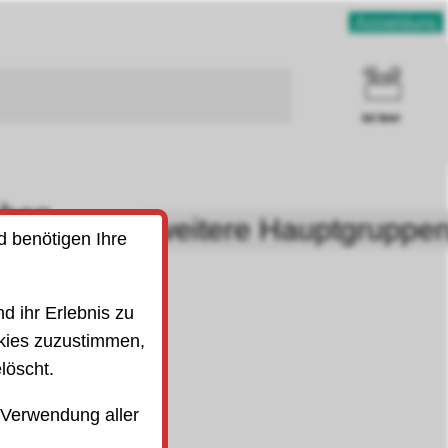
Anmeldung
ist leer
uben
weitere Hauptgruppe
SO)
d benötigen Ihre
d ihr Erlebnis zu
kies zuzustimmen,
löscht.
 Verwendung aller