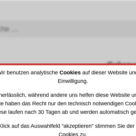
Schra
Arbeitsschutz
DIN (I
ir benutzen analytische
Cookies
auf dieser Website un
Einwilligung.
ren
»
Knarren
3024
302418
nerlässlich, während andere uns helfen diese Website un
ie haben das Recht nur den technisch notwendigen Coo
ese laufen nach 30 Tagen ab und werden automatisch ge
Klick auf das Auswahlfeld "akzeptieren" stimmen Sie der
Cookies zu.