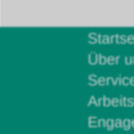
Startse
Über u
Servic
Arbeit
Engag