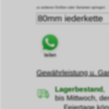
zu anderen Größen oder Varianten springen:
Gewährleistung u. Gar
Lagerbestand
,
bis Mittwoch, de
Feiertage können d