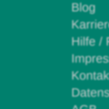
Blog
Karrie
Hilfe /
Impre
Kontak
Datens