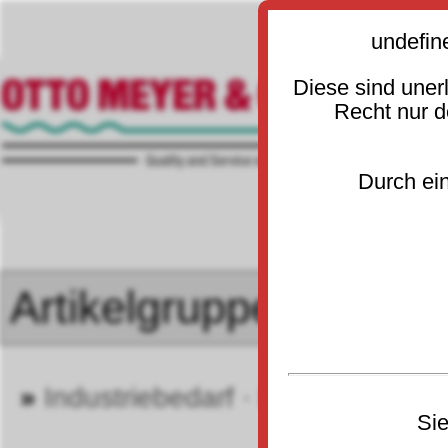
undefin
Diese sind uner
Recht nur 
Durch ein
»
Industriebedarf · Betrieb
»
He
20
Sie