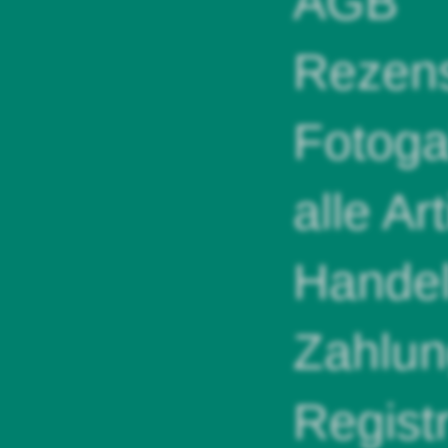
AGB
Rezens
Fotoga
alle Ar
Handel
Zahlun
Regist