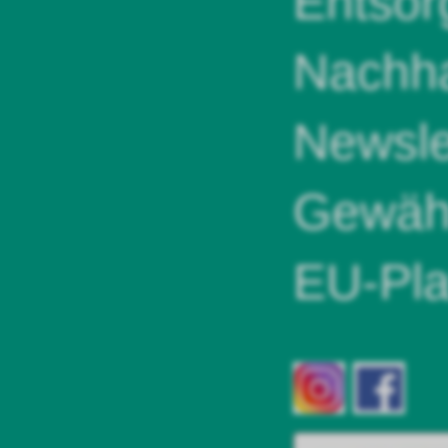
Entsor
Nachha
Newsle
Gewähr
EU-Pla