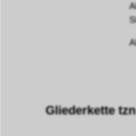
A
S
A
Gliederkette 