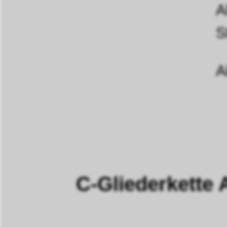
A
S
A
C-Gliederkette