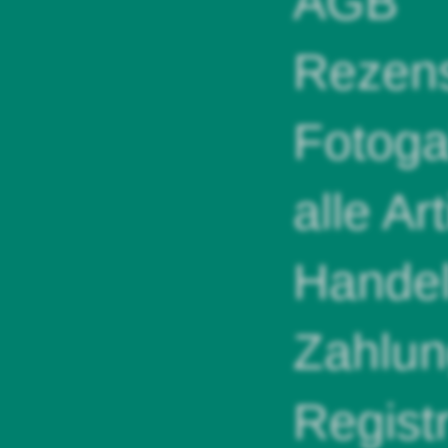
AGB
Rezens
Fotoga
alle Ar
Handel
Zahlun
Regist