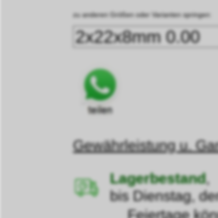
zu anderen Größen oder Varianten springen:
Gewährleistung u. Gar
Lagerbestand
,
bis Dienstag, de
Feiertage können d