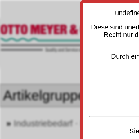
undefin
Diese sind uner
Recht nur 
Durch ein
»
Industriebedarf · Betrieb
»
He
20
Sie