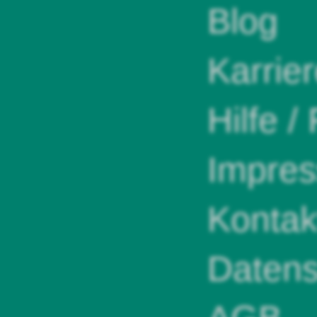
Blog
Karrie
Hilfe /
Impre
Kontak
Datens