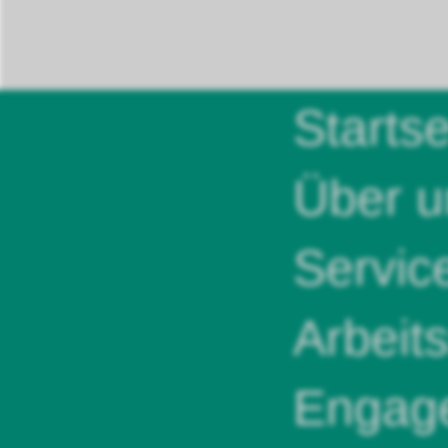
Startse
Über u
Servic
Arbeit
Engag