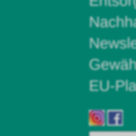
Entsor
Nachha
Newsle
Gewähr
EU-Pla