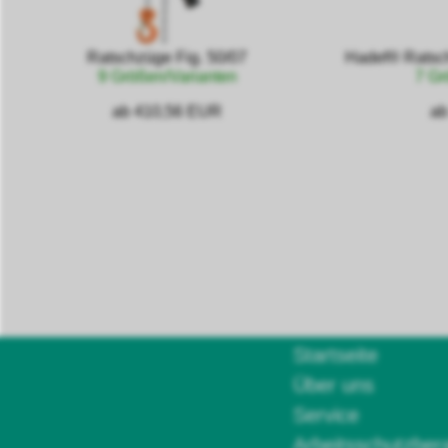
Ratschzüge Fig. 50/07
Hadef® Ratsc
9 Größen/Varianten
7 Gr
ab 410,56 EUR
ab
Startseite
Über uns
Service
Arbeitsschutzber