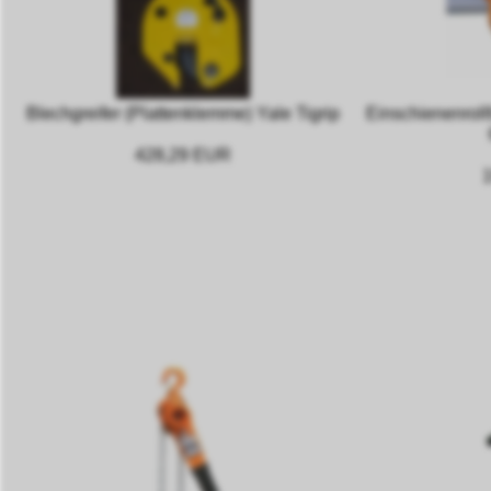
Blechgreifer (Plattenklemme) Yale Tigrip
Einschienenroll
428,29 EUR