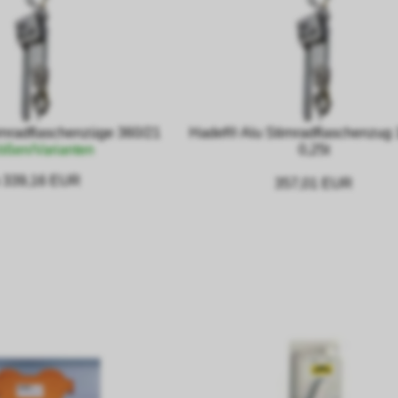
rnradflaschenzüge 360/21
Hadef® Alu Stirnradflaschenzug 
ößen/Varianten
0,25t
 339,16 EUR
357,01 EUR