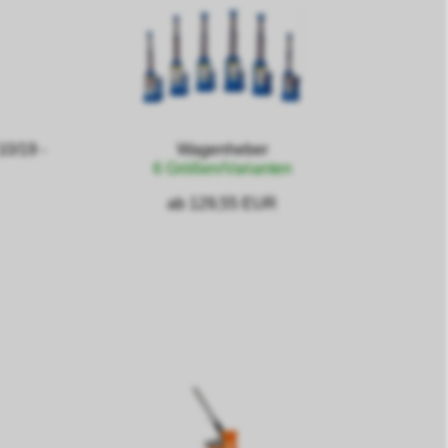
10/19 -
Wagenheber
6 Größen/Varianten
ab 129,55 EUR