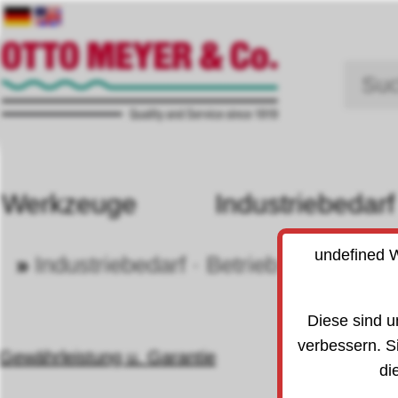
Werkzeuge
Industriebedarf
undefined W
»
Industriebedarf · Betrieb
»
Heben 
20
Diese sind u
verbessern. S
Gewährleistung u. Garantie
di