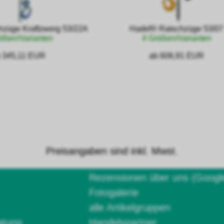
hzüge Kraftzwerg 53/22A
Hadef® Ratschzüge 53/07
ößen/Varianten
4 Größen/Varianten
 345,11 EUR
ab 606,91 EUR
Preisangaben sind inkl. Mwst.
Rezensionen über uns (Googl
Fotogalerie
alle Artikelgruppen
atung
Handelspartner