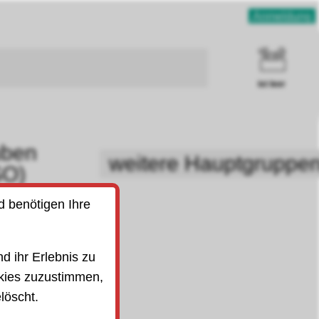
Anmeldung
ist leer
uben
weitere Hauptgruppe
SO)
d benötigen Ihre
d ihr Erlebnis zu
kies zuzustimmen,
löscht.