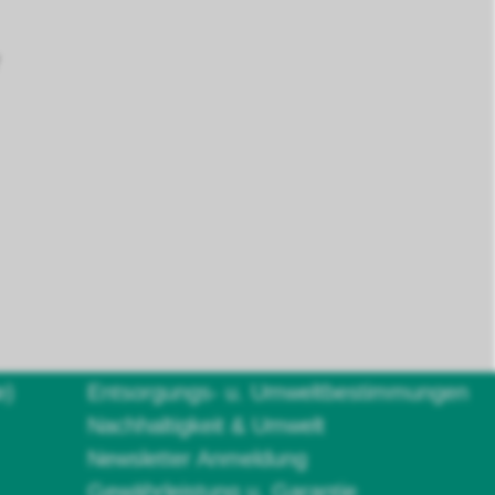
e)
Entsorgungs- u. Umweltbestimmungen
Nachhaltigkeit & Umwelt
Newsletter Anmeldung
Gewährleistung u. Garantie