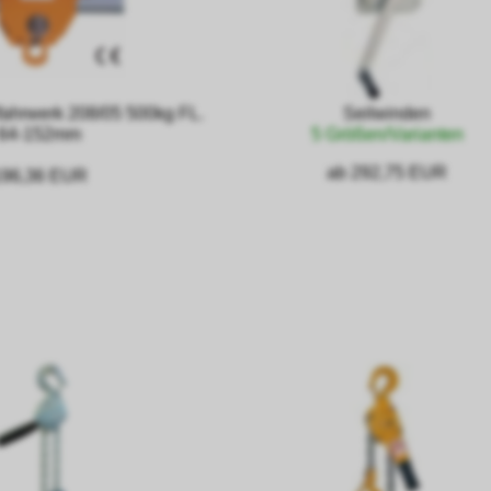
fahrwerk 208/05 500kg FL.
Seilwinden
64-152mm
5 Größen/Varianten
ab 292,75 EUR
196,36 EUR