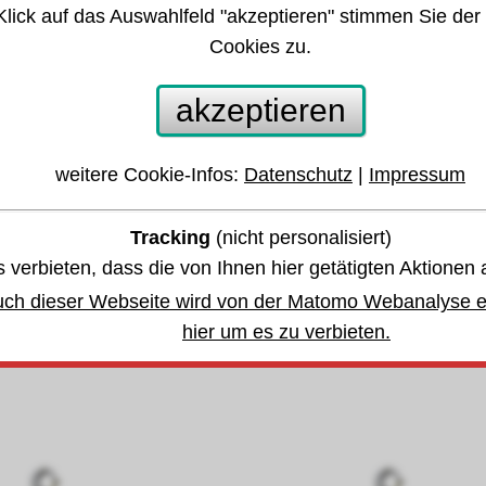
Klick auf das Auswahlfeld "akzeptieren" stimmen Sie der
Cookies zu.
akzeptieren
weitere Cookie-Infos:
Datenschutz
|
Impressum
henzug Fig. 9/12VA 500kg
Stahlwinde
3m
6 Größen/Varianten
Tracking
(nicht personalisiert)
 verbieten, dass die von Ihnen hier getätigten Aktionen 
ab 502,55 EUR
653,31 EUR
uch dieser Webseite wird von der Matomo Webanalyse er
hier um es zu verbieten.