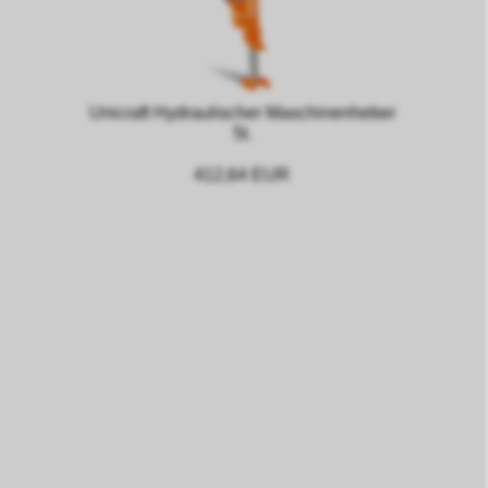
Unicraft Hydraulischer Maschinenheber
5t.
412,64 EUR