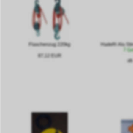
Flaschenzug 220kg
Hadef® Alu Sti
7 Gr
87,12 EUR
ab