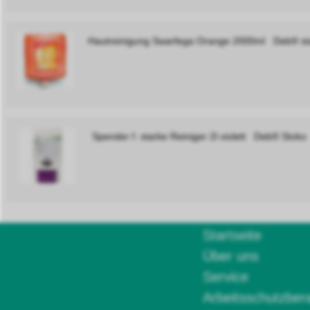
Hautreinigung Swarfega Orange 2000ml Deb® st
Spender f. starke Reiniger 2l violett Deb® Stoko
Startseite
Über uns
Service
Arbeitsschutzber