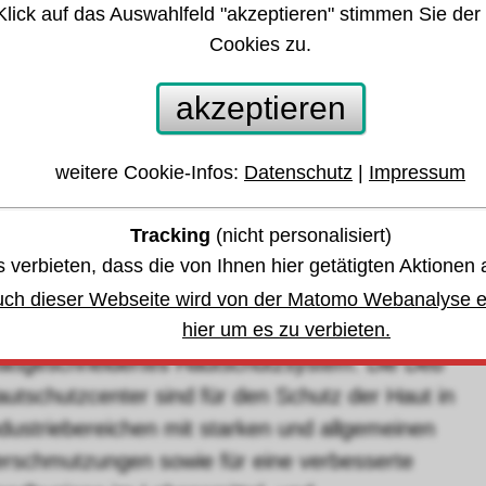
Klick auf das Auswahlfeld "akzeptieren" stimmen Sie der
autschutzcenter ohne Spender Deb®
Cookies zu.
akzeptieren
währleistung u. Garantie
weitere Cookie-Infos:
Datenschutz
|
Impressum
Lagerbestand
,
bis Dienstag, den 11. August 2026 -
Tracking
(nicht personalisiert)
Zwischenverkauf vorbehalten.
 verbieten, dass die von Ihnen hier getätigten Aktionen 
eiertage können die Lieferzeit verlängern
uch dieser Webseite wird von der Matomo Webanalyse er
hier um es zu verbieten.
Zur Verwendung mit Deb-Produkten für ein
aßgeschneidertes Hautschutzsystem. Die Deb
utschutzcenter sind für den Schutz der Haut in
dustriebereichen mit starken und allgemeinen
erschmutzungen sowie für eine verbesserte