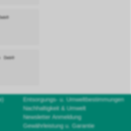
 Deb®
ün Deb®
e)
Entsorgungs- u. Umweltbestimmungen
Nachhaltigkeit & Umwelt
Newsletter Anmeldung
Gewährleistung u. Garantie