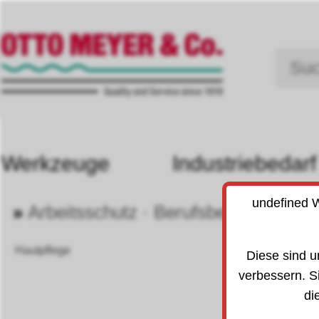
Werkzeuge
Industriebedarf
undefined W
»
Arbeitsschutz · Berufsbekleidung
80
Hautpflege
Diese sind u
verbessern. S
di