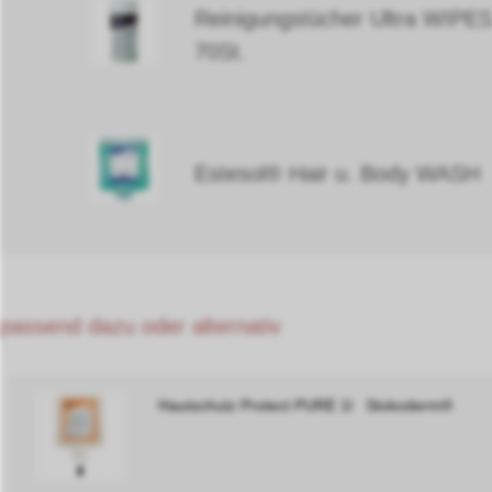
Reinigungstücher Ultra WIPE
70St.
Estesol® Hair u. Body WAS
passend dazu oder alternativ
Hautschutz Protect PURE 1l Stokoderm®