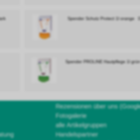
ark
Spender Schutz Protect 1l orange
Spender PROLINE Hautpflege 1l gr
Rezensionen über uns (Googl
Fotogalerie
alle Artikelgruppen
atung
Handelspartner