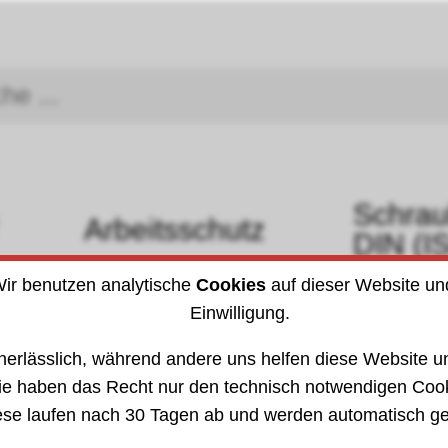
Schra
Arbeitsschutz
DIN (I
ir benutzen analytische
Cookies
auf dieser Website un
»
Hautschutz - Hygiene
8060
Einwilligung.
nerlässlich, während andere uns helfen diese Website un
ie haben das Recht nur den technisch notwendigen Coo
ese laufen nach 30 Tagen ab und werden automatisch ge