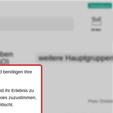
Anmeldung
ist leer
uben
weitere Hauptgruppe
SO)
d benötigen Ihre
d ihr Erlebnis zu
kies zuzustimmen,
Preis / Einhei
löscht.