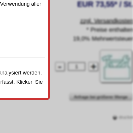
EUR 73,55* / St
 Verwendung aller
zzgl. Versandkoste
* Preise enthalte
19,0% Mehrwertsteue
analysiert werden.
fasst. Klicken Sie
Anfrage bei größerer Menge
drucke