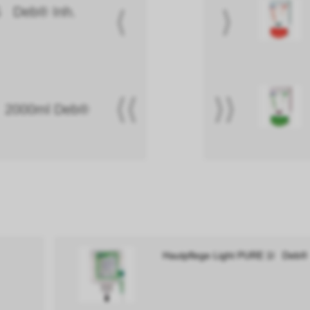
S Deb® Inh.
⟨
⟩
⟨⟨
⟩⟩
H 2000ml Deb®
Hautpflege Light PURE 1l Deb®