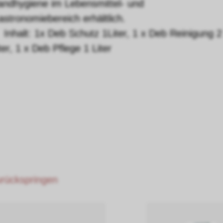
andhygiene im Lebensmittel- und
stronomiebereich erhältlich.
Inhalt: 1x Deb Schutz 1Liter, 1 x Deb Reinigung 2
ter, 1 x Deb Pflege 1 Liter
zurückspringen