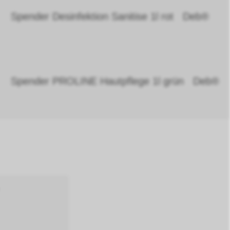
Spender Desinfektion Sanitise 1l rot Deb®
Spender PROLINE Hautpflege 1l grün Deb®