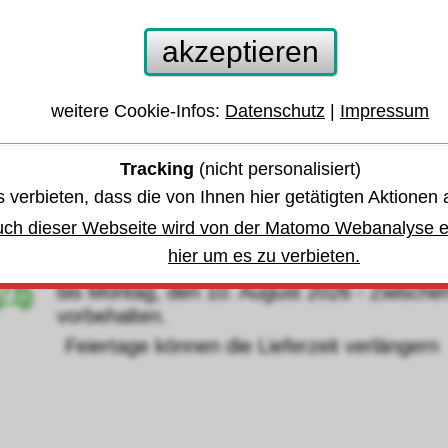
octite® 241 Schraubensicherung mittelfest 50
akzeptieren
12
weitere Cookie-Infos:
Datenschutz
|
Impressum
 anderen Größen oder Varianten springen:
Tracking
(nicht personalisiert)
 verbieten, dass die von Ihnen hier getätigten Aktionen 
währleistung u. Garantie
uch dieser Webseite wird von der Matomo Webanalyse er
hier um es zu verbieten.
Lagerbestand
,
bis Montag, den 10. August 2026 - Zwische
vorbehalten.
eiertage können die Lieferzeit verlängern