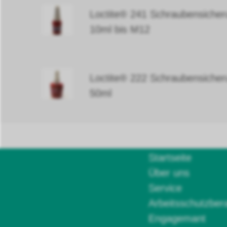
Loctite® 241 Schraubensicher
10ml bis M12
Loctite® 222 Schraubensicher
50ml
Startseite
Über uns
Service
Arbeitsschutzber
Engagemant