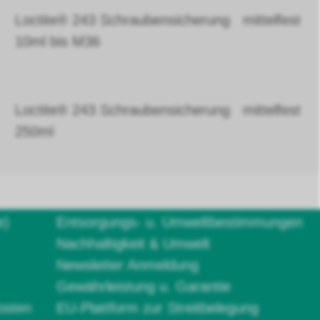
Loctite® 243 Schraubensicherung mittelfest
10ml bis M36
Loctite® 243 Schraubensicherung mittelfest
250ml
e)
Entsorgungs- u. Umweltbestimmungen
Nachhaltigkeit & Umwelt
Newsletter Anmeldung
Gewährleistung u. Garantie
osten
EU-Plattform zur Streitbelegung