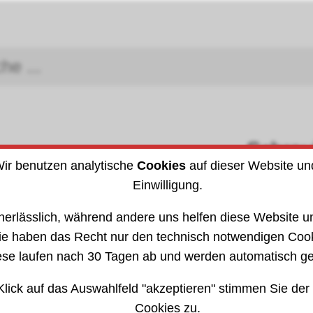
Schra
Arbeitsschutz
ir benutzen analytische
Cookies
auf dieser Website un
DIN (I
Einwilligung.
che Artikel
»
Gewinde- Dichtung u.
2019
nerlässlich, während andere uns helfen diese Website un
ie haben das Recht nur den technisch notwendigen Coo
ese laufen nach 30 Tagen ab und werden automatisch ge
Klick auf das Auswahlfeld "akzeptieren" stimmen Sie der
Cookies zu.