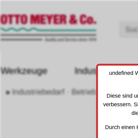
Werkzeuge
Industriebedarf
undefined W
»
Industriebedarf · Betrieb
»
chemis
20
Diese sind u
verbessern. S
di
Durch einen 