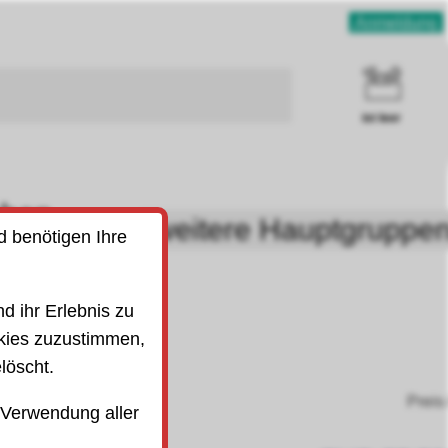
Anmeldung
ist leer
uben
weitere Hauptgruppe
d benötigen Ihre
SO)
 Sicherung
201917
d ihr Erlebnis zu
kies zuzustimmen,
löscht.
Preis 
 Verwendung aller