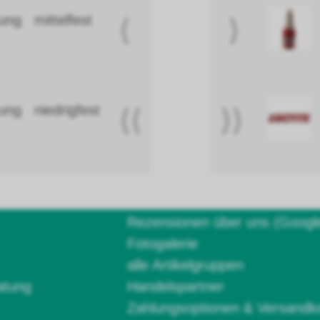
ung mittelfest
⟨
⟩
ung niedrigfest
⟨⟨
⟩⟩
Rezensionen über uns (Googl
Fotogalerie
alle Artikelgruppen
atung
Handelspartner
Zahlungsoptionen & Versandk