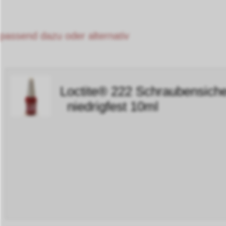
passend dazu oder alternativ
Loctite® 222 Schraubensich
niedrigfest 10ml