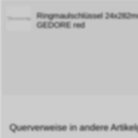
Ringmaulschlüssel 24x28
GEDORE red
Querverweise in andere Artikel