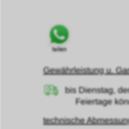
Gewährleistung u. Gar
bis Dienstag, d
Feiertage können d
technische Abmessu