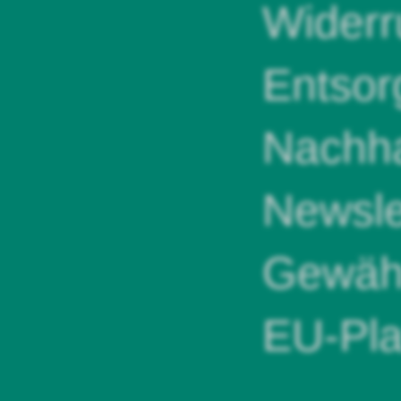
Widerr
Entsor
Nachha
Newsle
Gewähr
EU-Pla