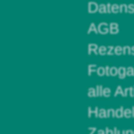
Datens
AGB
Rezens
Fotoga
alle Ar
Handel
Zahlun