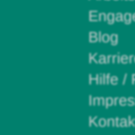
Engag
Blog
Karrie
Hilfe /
Impre
Kontak