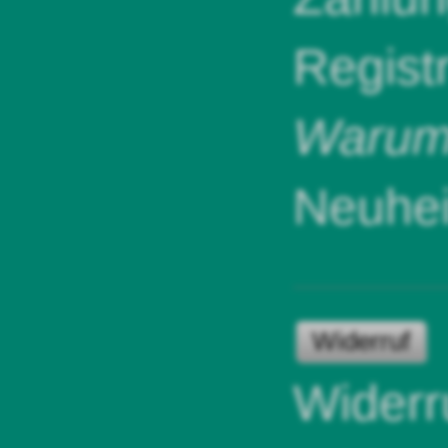
Regist
Warum 
Neuhei
Widerruf
Widerr