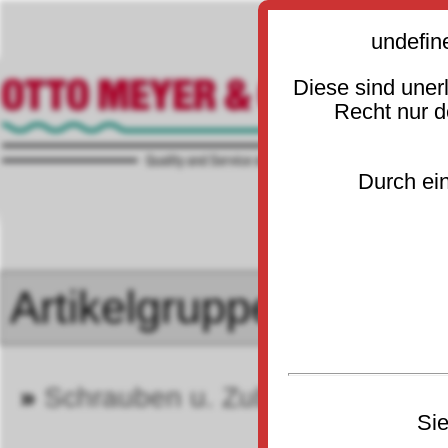
undefin
Diese sind uner
Recht nur 
Durch ein
»
Schrauben u. Zubehör DIN 705
Sie