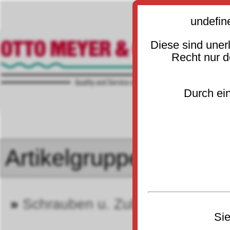
undefin
Diese sind uner
Recht nur 
Durch ein
»
Schrauben u. Zubehör DIN 705
Sie