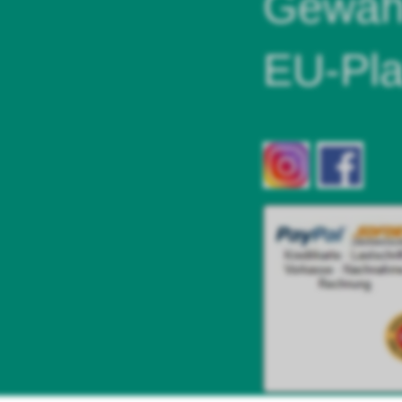
Gewähr
EU-Pla