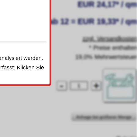
EUR 24,17* / q
ab 12 = EUR 19,33* / q
zzgl. Versandkoste
* Preise enthalte
19,0% Mehrwertsteue
analysiert werden.
fasst. Klicken Sie
Anfrage bei größerer Menge