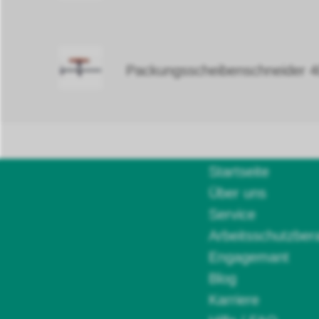
Packungsscheibenschneider
Startseite
Über uns
Service
Arbeitsschutzber
Engagemant
Blog
Karriere