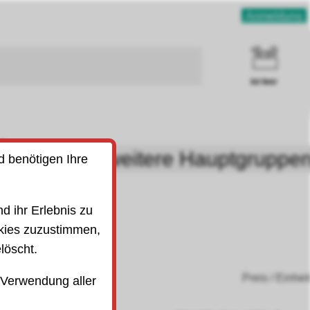
Anmeldung
ist leer
uben
weitere Hauptgruppe
d benötigen Ihre
SO)
d ihr Erlebnis zu
kies zuzustimmen,
löscht.
Preis / Einhei
 Verwendung aller