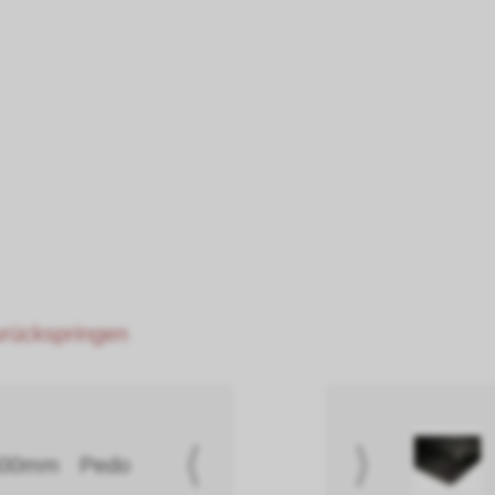
zurückspringen
⟨
⟩
 600mm Pedo