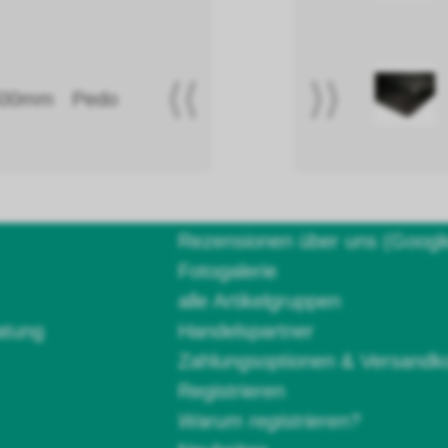
⟨⟨
⟩⟩
 400mm Pedo
Rezensionen über uns (Googl
Fotogalerie
alle Artikelgruppen
atung
Handelspartner
Zahlungsoptionen & Versandk
Registrieren
Warum registrieren?