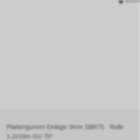
drucke
Plattengummi Einlage 3mm SBR70 Rolle
1,2x10m GU 70°