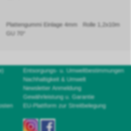
Plattengummi Einlage 4mm Rolle 1,2x10m
GU 70°
e)
Entsorgungs- u. Umweltbestimmungen
Nachhaltigkeit & Umwelt
Newsletter Anmeldung
Gewährleistung u. Garantie
osten
EU-Plattform zur Streitbelegung