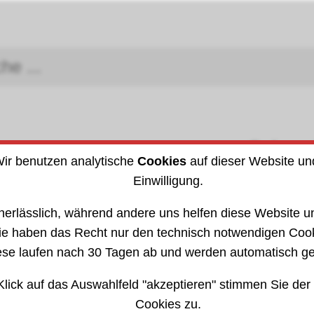
Schra
Arbeitsschutz
ir benutzen analytische
Cookies
auf dieser Website un
DIN (I
Einwilligung.
attbedarf
»
Dichtungen
2021
202114
nerlässlich, während andere uns helfen diese Website un
ie haben das Recht nur den technisch notwendigen Coo
ese laufen nach 30 Tagen ab und werden automatisch ge
Klick auf das Auswahlfeld "akzeptieren" stimmen Sie der
Cookies zu.