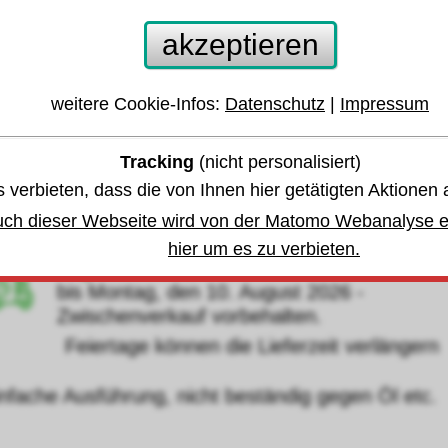
lattengummi Einlage 2mm Rolle 1,2x10m GU
akzeptieren
0°
weitere Cookie-Infos:
Datenschutz
|
Impressum
 anderen Größen oder Varianten springen:
Tracking
(nicht personalisiert)
 verbieten, dass die von Ihnen hier getätigten Aktionen 
währleistung u. Garantie
uch dieser Webseite wird von der Matomo Webanalyse er
hier um es zu verbieten.
Lagerbestand
,
bis Montag, den 10. August 2026 -
Zwischenverkauf vorbehalten.
eiertage können die Lieferzeit verlängern
nfache Ausführung, nicht beständig gegen Öl etc.