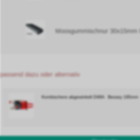
Moosgummischnur 30x15
passend dazu oder alternativ
Kombischere abgewinkelt D48A Bessey 185mm