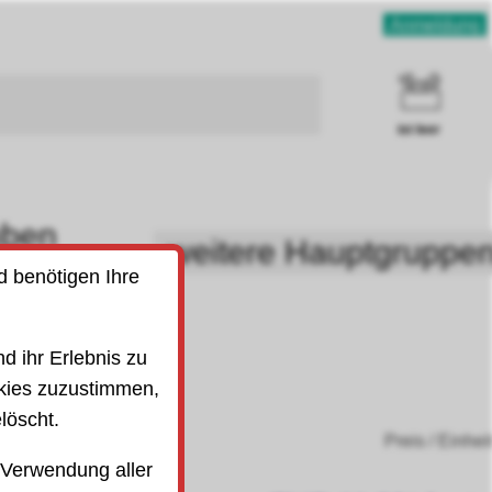
Anmeldung
ist leer
uben
weitere Hauptgruppe
SO)
d benötigen Ihre
d ihr Erlebnis zu
kies zuzustimmen,
löscht.
Preis / Einhei
 Verwendung aller