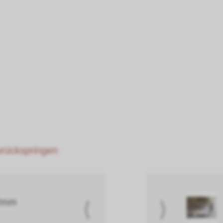
zurückspringen
5x2mm
⟨
⟩