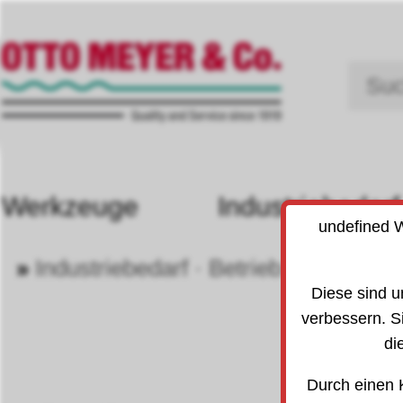
Werkzeuge
Industriebedarf
undefined W
»
Industriebedarf · Betrieb
»
Werkst
20
Diese sind u
verbessern. S
di
Durch einen 