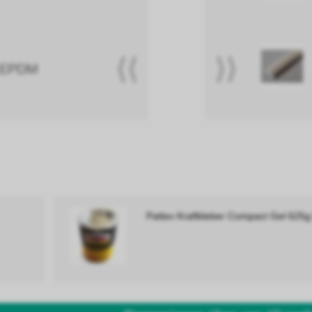
⟨⟨
⟩⟩
mm EPDM
Pattex Kraftkleber Compact Gel 6