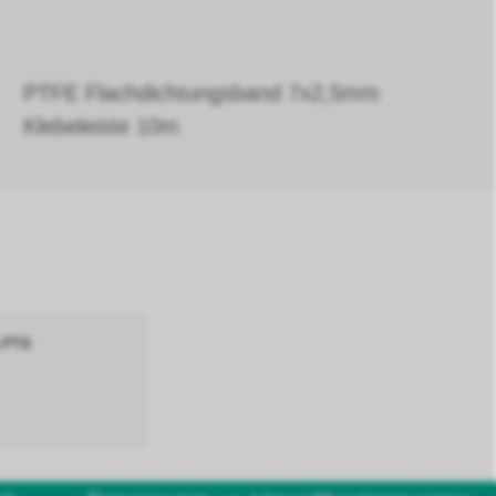
PTFE Flachdichtungsband 7x2,5mm
Klebeleiste 10m
25g PT6