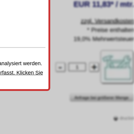
EUR 11,83* / mtr
zzgl. Versandkoste
* Preise enthalte
19,0% Mehrwertsteue
analysiert werden.
fasst. Klicken Sie
Anfrage bei größerer Menge
drucke