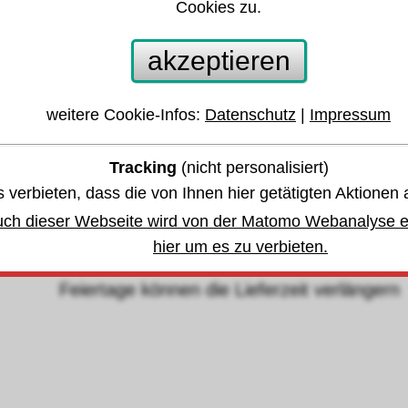
Cookies zu.
oosgummischnur 40x20mm EPDM
akzeptieren
 anderen Größen oder Varianten springen:
weitere Cookie-Infos:
Datenschutz
|
Impressum
Tracking
(nicht personalisiert)
währleistung u. Garantie
 verbieten, dass die von Ihnen hier getätigten Aktionen 
Lagerbestand
,
uch dieser Webseite wird von der Matomo Webanalyse er
bis Montag, den 10. August 2026 -
hier um es zu verbieten.
Zwischenverkauf vorbehalten.
eiertage können die Lieferzeit verlängern