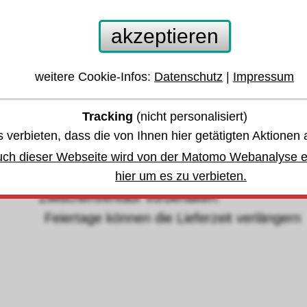
ollbandmaß Glasfaser 50m BMI
akzeptieren
 anderen Größen oder Varianten springen:
weitere Cookie-Infos:
Datenschutz
|
Impressum
Tracking
(nicht personalisiert)
währleistung u. Garantie
 verbieten, dass die von Ihnen hier getätigten Aktionen 
uch dieser Webseite wird von der Matomo Webanalyse er
Lagerbestand
,
hier um es zu verbieten.
bis Dienstag, den 11. August 2026 -
Zwischenverkauf vorbehalten.
eiertage können die Lieferzeit verlängern