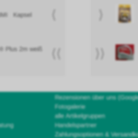
⟨
⟩
BMI Kapsel
e® Plus 2m weiß
⟨⟨
⟩⟩
Rezensionen über uns (Googl
Fotogalerie
alle Artikelgruppen
atung
Handelspartner
Zahlungsoptionen & Versandk