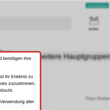
Anmeldung
ist leer
uben
weitere Hauptgruppe
d benötigen Ihre
SO)
d ihr Erlebnis zu
kies zuzustimmen,
löscht.
Preis / Einhei
 Verwendung aller