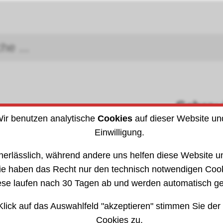
Schra
Arbeitsschutz
ir benutzen analytische
Cookies
auf dieser Website un
DIN (I
Einwilligung.
»
Bandmaße · Maßstäbe
3
303310
nerlässlich, während andere uns helfen diese Website un
ie haben das Recht nur den technisch notwendigen Coo
ese laufen nach 30 Tagen ab und werden automatisch ge
Klick auf das Auswahlfeld "akzeptieren" stimmen Sie der
Cookies zu.