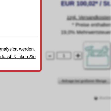
EUR 100,02* / St
zzgl. Versandkoste
* Preise enthalte
19,0% Mehrwertsteue
analysiert werden.
fasst. Klicken Sie
Anfrage bei größerer Menge
drucke