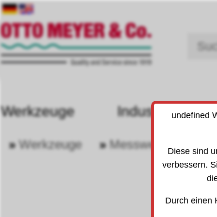
Werkzeuge
Industriebedarf
undefined W
»
Werkzeuge
»
Messwerkzeuge
30
303
Diese sind u
verbessern. S
di
Durch einen 