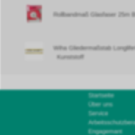
Rollbandmaß Glasfaser 25m 
Wiha Gliedermaßstab Longlif
Kunststoff
Startseite
Über uns
Service
Arbeitsschutzber
Engagemant