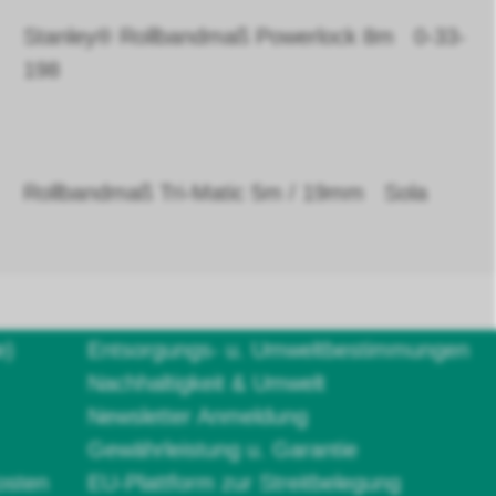
Stanley® Rollbandmaß Powerlock 8m 0-33-
198
Rollbandmaß Tri-Matic 5m / 19mm Sola
e)
Entsorgungs- u. Umweltbestimmungen
Nachhaltigkeit & Umwelt
Newsletter Anmeldung
Gewährleistung u. Garantie
osten
EU-Plattform zur Streitbelegung