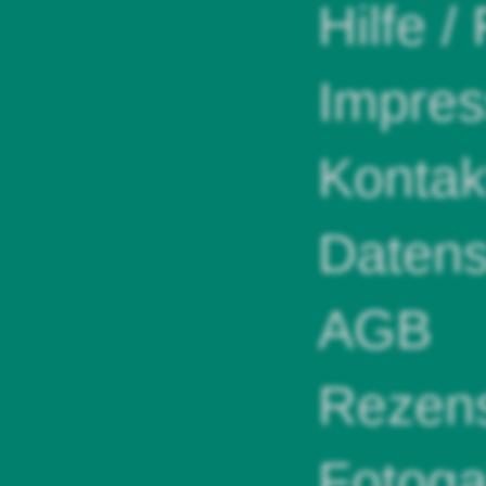
Hilfe /
Impre
Kontak
Datens
AGB
Rezens
Fotoga