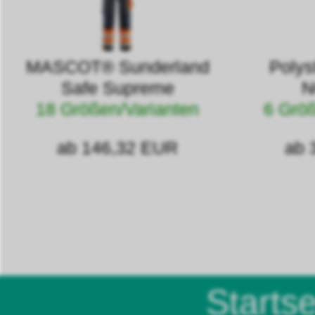
MASCOT® Sunderland
Polys
Safe Supreme
N
18 Größen/Varianten
6 Größ
ab 146,32 EUR
ab 
Startse