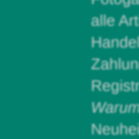
alle Ar
Handel
Zahlun
Regist
Warum 
Neuhei