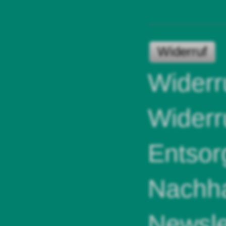
Widerruf
Widerr
Widerr
Entsor
Nachha
Newsle