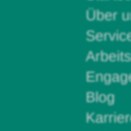
Über u
Servic
Arbeit
Engag
Blog
Karrie