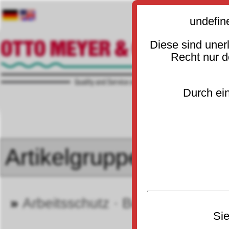
undefin
Diese sind uner
Recht nur 
Durch ein
»
Arbeitsschutz · Berufsbekleidun
Sie