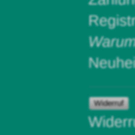
Regist
Warum 
Neuhei
Widerruf
Widerr