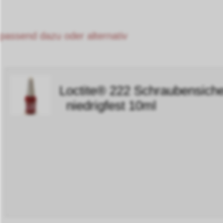
passend dazu oder alternativ
Loctite® 222 Schraubensich
niedrigfest 10ml