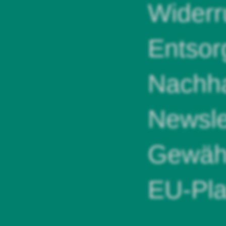
Widerr
Entsor
Nachha
Newsle
Gewähr
EU-Pla