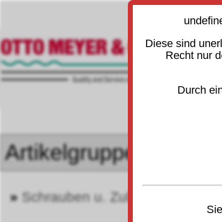
undefin
Diese sind uner
Recht nur 
Durch ein
»
Schrauben u. Zubehör DIN 705
Sie