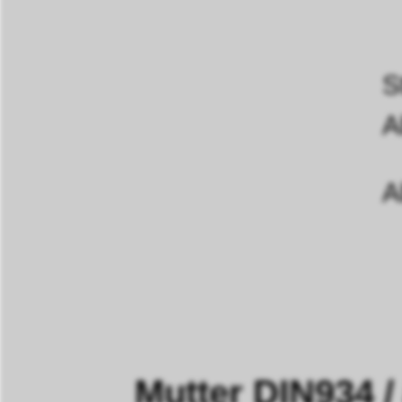
S
A
A
Mutter DIN934 