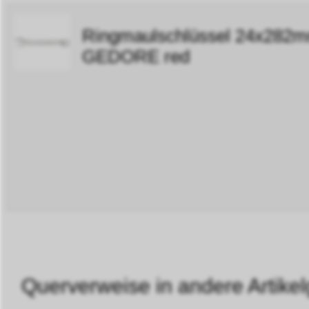
Ringmaulschlüssel 24x28
GEDORE red
Querverweise in andere Artikel