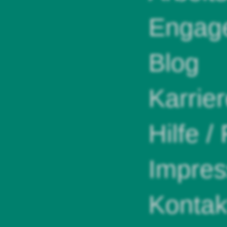
Engag
Blog
Karrie
Hilfe /
Impre
Kontak