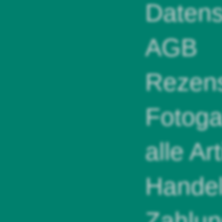
Datens
AGB
Rezens
Fotoga
alle Ar
Handel
Zahlun