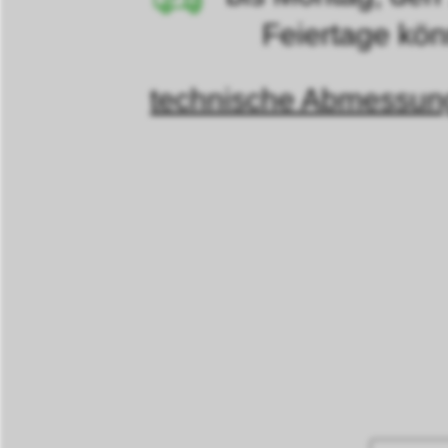
Feiertage können d
technische Abmessu