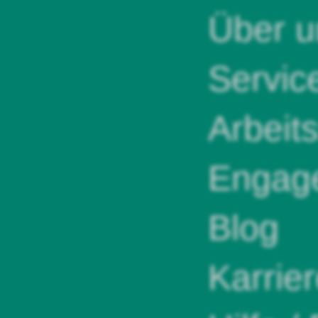
Über u
Servic
Arbeit
Engag
Blog
Karrie