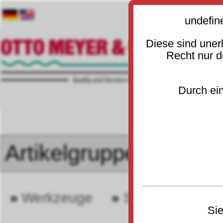
undefin
Diese sind uner
Recht nur 
Durch ein
»
Werkzeuge
»
Stecknüsse u. 
30
Sie