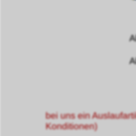
A
A
bei uns ein Auslaufart
Konditionen)