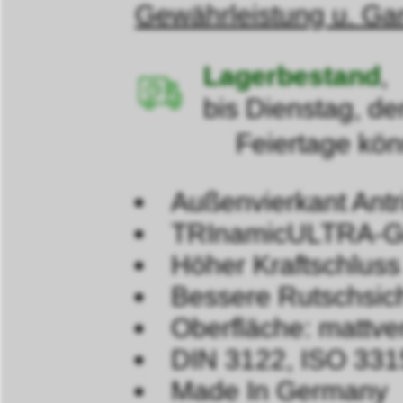
Gewährleistung u. Gar
Lagerbestand
,
bis Dienstag, de
Feiertage können d
Außenvierkant Antri
TRInamicULTRA-Gr
Höher Kraftschluss
Bessere Rutschsic
Oberfläche: mattve
DIN 3122, ISO 331
Made In Germany