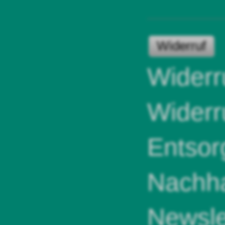
Widerruf
Widerr
Widerr
Entsor
Nachha
Newsle