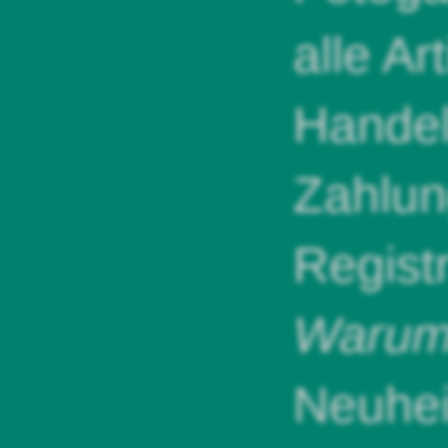
alle Ar
Handel
Zahlun
Regist
Warum 
Neuhei