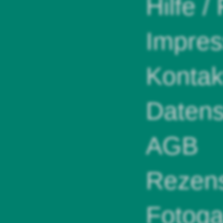
Hilfe /
Impre
Kontak
Datens
AGB
Rezens
Fotoga