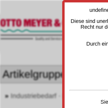
undefin
Diese sind uner
Recht nur 
Durch ein
»
Industriebedarf · Betrieb
»
Re
20
Sie