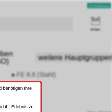
Anmeldung
ist leer
uben
weitere Hauptgruppe
SO)
»
FE 8.8 (Stahl)
9831
983188
d benötigen Ihre
d ihr Erlebnis zu