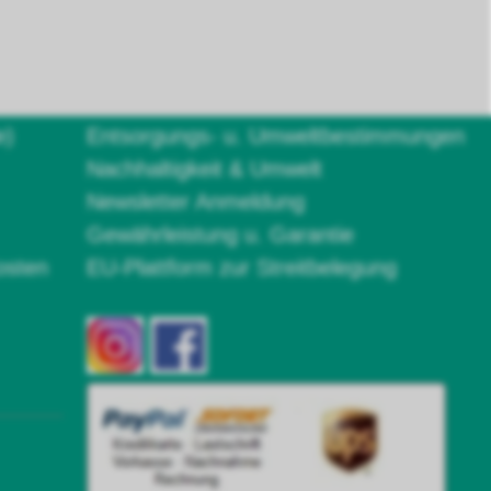
e)
Entsorgungs- u. Umweltbestimmungen
Nachhaltigkeit & Umwelt
Newsletter Anmeldung
Gewährleistung u. Garantie
osten
EU-Plattform zur Streitbelegung