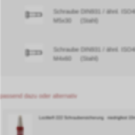
Schraube DIN931 / ähnl. ISO4
M5x30 (Stahl)
Schraube DIN931 / ähnl. ISO4
M4x60 (Stahl)
passend dazu oder alternativ
Loctite® 222 Schraubensicherung niedrigfest 10