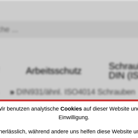
Schra
Arbeitsschutz
DIN (I
»
DIN931/ähnl. ISO4014 Schrauben
98
ir benutzen analytische
Cookies
auf dieser Website un
Einwilligung.
nerlässlich, während andere uns helfen diese Website un