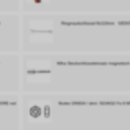
Ringmaulschlüssel 8x110mm GEDO
Wiha Steckschlüsseleinsatz magneti
DORE red
Mutter DIN934 / ähnl. ISO4032 Fe 8 