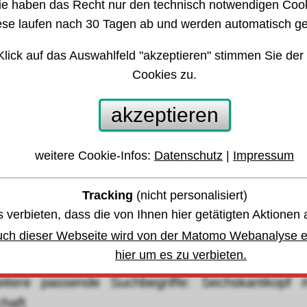
ie haben das Recht nur den technisch notwendigen Coo
ese laufen nach 30 Tagen ab und werden automatisch ge
chraube DIN931 / ähnl. ISO4014 Fe 8.8 M5x35
Klick auf das Auswahlfeld "akzeptieren" stimmen Sie der
tahl)
Cookies zu.
akzeptieren
 anderen Größen oder Varianten springen:
weitere Cookie-Infos:
Datenschutz
|
Impressum
währleistung u. Garantie
Tracking
(nicht personalisiert)
 verbieten, dass die von Ihnen hier getätigten Aktionen 
bis Montag, den 10. August 2026
uch dieser Webseite wird von der Matomo Webanalyse er
eiertage können die Lieferzeit verlängern
hier um es zu verbieten.
eitere passende Suchbegriffe: Sechskantkopf m
haft