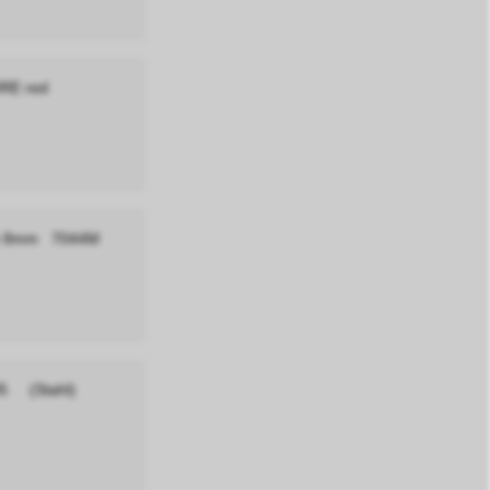
RE red
sch 8mm 7044M
M5 (Stahl)