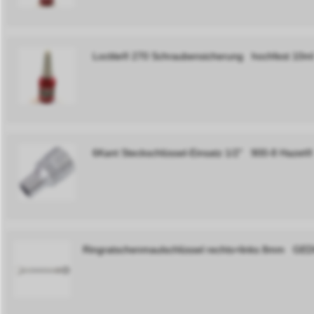
Loctite® 270 Schraubensicherung hochfest 10ml
6Kant Steckschlüssel-Einsatz 1/2" 900-8 Hazet®
Ringratschenmaulschlüssel rechts+links 8mm GE