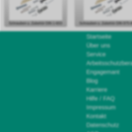
Schrauben u. Zubehör DIN 1-603
Schrauben u. Zubehör DIN 975-
Startseite
Über uns
Service
Arbeitsschutzber
Engagemant
Blog
Karriere
Hilfe / FAQ
Impressum
Kontakt
Datenschutz