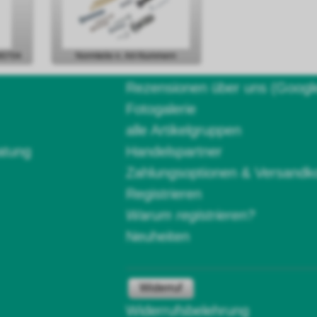
80704
Normteile n. Art-Nummern
Rezensionen über uns (Googl
Fotogalerie
alle Artikelgruppen
atung
Handelspartner
Zahlungsoptionen & Versandk
Registrieren
Warum registrieren?
Neuheiten
Widerruf
Widerrufsbelehrung