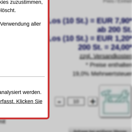
Preis / Einhei
kies zuzustimmen,
löscht.
Los (10 St.) = EUR 7,90
 Verwendung aller
ab 200 St
Los (10 St.) = EUR 1,20
200 St. = 24,00
zzgl. Versandkoste
* Preise enthalte
19,0% Mehrwertsteue
analysiert werden.
fasst. Klicken Sie
it
Anfrage bei größerer Menge