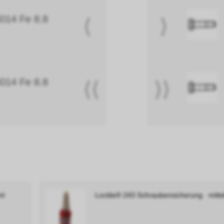
014 Fe 8.8
⟨
⟩
014 Fe 8.8
⟨⟨
⟩⟩
ml
Loctite® 243 Schraubensicherung mittel