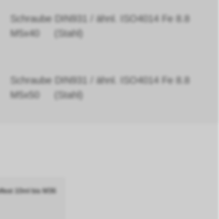
Schraube DIN931 / ähnl. ISO4014 Fe 8.8
M5x40 (Stahl)
Schraube DIN931 / ähnl. ISO4014 Fe 8.8
M5x50 (Stahl)
fest 10ml bis M36