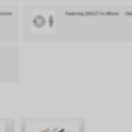
3x10x1mm
Federring DIN127 Fe Ø5mm (Sta