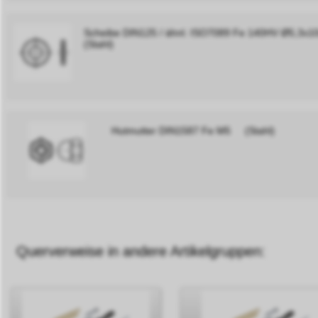
Scheibe DIN125 / ähnl. ISO7089 Fe 140HV Ø5,
(Stahl)
Hutmutter DIN1587 Fe M5 (Stahl)
Querverweise in andere Artikelgruppen: