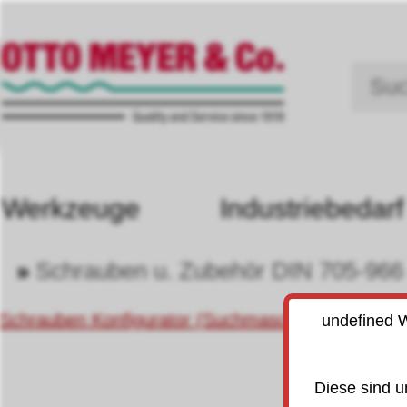
Werkzeuge
Industriebedarf
»
Schrauben u. Zubehör DIN 705-966
Schrauben Konfigurator (Suchmaschine)
undefined W
Diese sind u