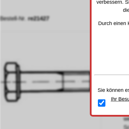
verbessern. S
di
Bestell-Nr.
re21427
S
Durch einen 
(S
zu
Ge
Sie können es
Ihr Bes
F
w
Sc